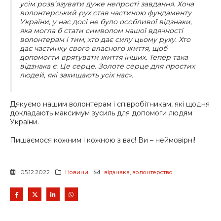
усім розв’язувати дуже непрості завдання. Хоча
волонтерський рух став частиною фундаменту
України, у нас досі не було особливої відзнаки,
яка могла б стати символом нашої вдячності
волонтерам і тим, хто дає силу цьому руху. Хто
дає частинку свого власного життя, щоб
допомогти врятувати життя інших. Тепер така
відзнака є. Це серце. Золоте серце для простих
людей, які захищають усіх нас».
Дякуємо нашим волонтерам і співробітникам, які щодня
докладають максимум зусиль для допомоги людям
України.
Пишаємося кожним і кожною з вас! Ви – неймовірні!
05.12.2022
Новини
відзнака
,
волонтерство