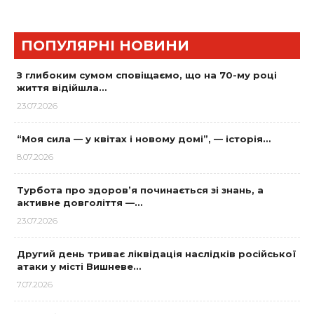
ПОПУЛЯРНІ НОВИНИ
З глибоким сумом сповіщаємо, що на 70-му році
життя відійшла…
23.07.2026
“Моя сила — у квітах і новому домі”, — історія…
8.07.2026
Турбота про здоров’я починається зі знань, а
активне довголіття —…
23.07.2026
Другий день триває ліквідація наслідків російської
атаки у місті Вишневе…
7.07.2026