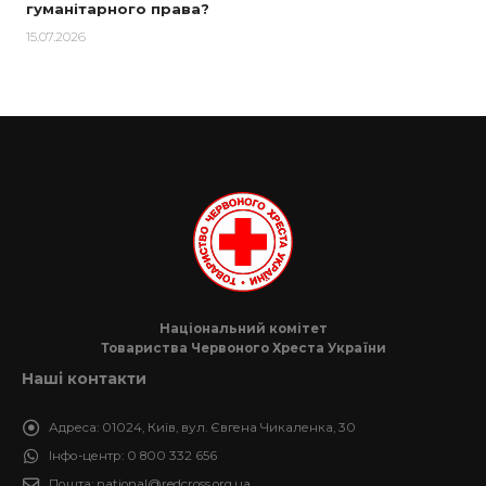
гуманітарного права?
15.07.2026
Національний комітет
Товариства Червоного Хреста України
Наші контакти
Адреса:
01024, Київ, вул. Євгена Чикаленка, 30
Інфо-центр:
0 800 332 656
Пошта:
national@redcross.org.ua