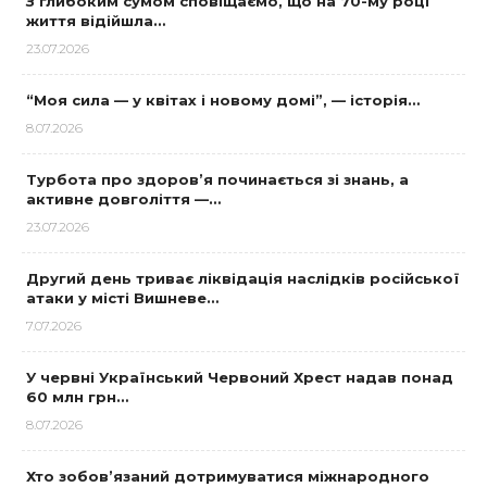
З глибоким сумом сповіщаємо, що на 70-му році
життя відійшла…
23.07.2026
“Моя сила — у квітах і новому домі”, — історія…
8.07.2026
Турбота про здоров’я починається зі знань, а
активне довголіття —…
23.07.2026
Другий день триває ліквідація наслідків російської
атаки у місті Вишневе…
7.07.2026
У червні Український Червоний Хрест надав понад
60 млн грн…
8.07.2026
Хто зобов’язаний дотримуватися міжнародного