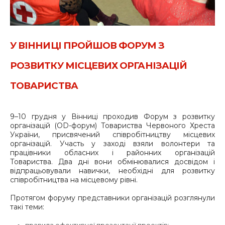
У ВІННИЦІ ПРОЙШОВ ФОРУМ З
РОЗВИТКУ МІСЦЕВИХ ОРГАНІЗАЦІЙ
ТОВАРИСТВА
9–10 грудня у Вінниці проходив Форум з розвитку
організацій (OD-форум) Товариства Червоного Хреста
України, присвячений співробітництву місцевих
організацій. Участь у заході взяли волонтери та
працівники обласних і районних організацій
Товариства. Два дні вони обмінювалися досвідом і
відпрацьовували навички, необхідні для розвитку
співробітництва на місцевому рівні.
Протягом форуму представники організацій розглянули
такі теми:
правила ефективної презентації проектів;