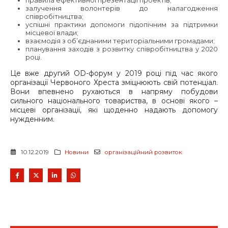
залучення волонтерів до налагодження
співробітництва;
успішні практики допомоги підопічним за підтримки
місцевої влади;
взаємодія з об’єднаними територіальними громадами;
планування заходів з розвитку співробітництва у 2020
році.
Це вже другий OD-форум у 2019 році під час якого
організації Червоного Хреста зміцнюють свій потенціал.
Вони впевнено рухаються в напряму побудови
сильного національного товариства, в основі якого –
місцеві організації, які щоденно надають допомогу
нужденним.
10.12.2019
Новини
організаційний розвиток