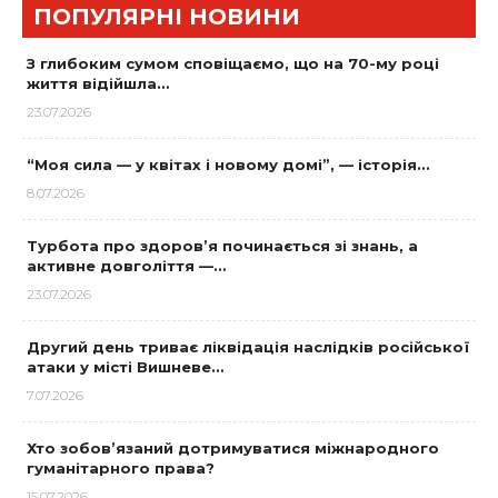
ПОПУЛЯРНІ НОВИНИ
З глибоким сумом сповіщаємо, що на 70-му році
життя відійшла…
23.07.2026
“Моя сила — у квітах і новому домі”, — історія…
8.07.2026
Турбота про здоров’я починається зі знань, а
активне довголіття —…
23.07.2026
Другий день триває ліквідація наслідків російської
атаки у місті Вишневе…
7.07.2026
Хто зобов’язаний дотримуватися міжнародного
гуманітарного права?
15.07.2026