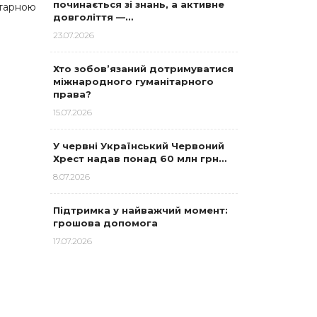
починається зі знань, а активне
ітарною
довголіття —…
23.07.2026
Хто зобов’язаний дотримуватися
міжнародного гуманітарного
права?
15.07.2026
У червні Український Червоний
Хрест надав понад 60 млн грн…
8.07.2026
Підтримка у найважчий момент:
грошова допомога
17.07.2026