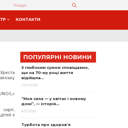
НТР
КОНТАКТИ
ПОПУЛЯРНІ НОВИНИ
З глибоким сумом сповіщаємо,
 Хреста
що на 70-му році життя
їнську
відійшла…
23.07.2026
UNOIL»
“Моя сила — у квітах і новому
домі”, — історія…
 сиріт,
8.07.2026
 дітей з
Турбота про здоров’я