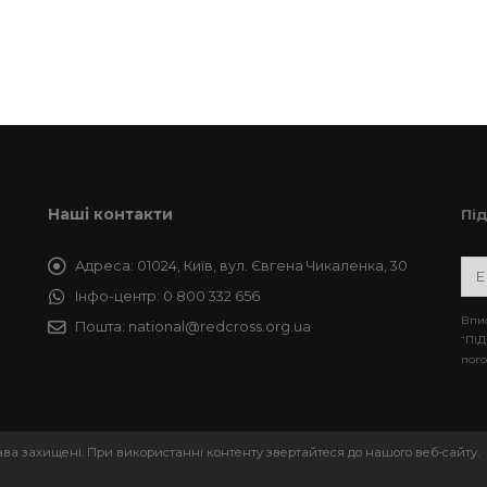
Наші контакти
Пі
Адреса:
01024, Київ, вул. Євгена Чикаленка, 30
Інфо-центр:
0 800 332 656
Впис
Пошта:
national@redcross.org.ua
“ПІД
пого
рава захищені. При використанні контенту звертайтеся до нашого веб-сайту.