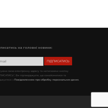
дписатись на головні новини:
уючи свою електронну адресу та натискаючи кнопку
ПИСАТИСЬ”, Ви підтверджуєте, що ознайомилися та
джуєтеся з
Повідомленням про обробку персональних даних.