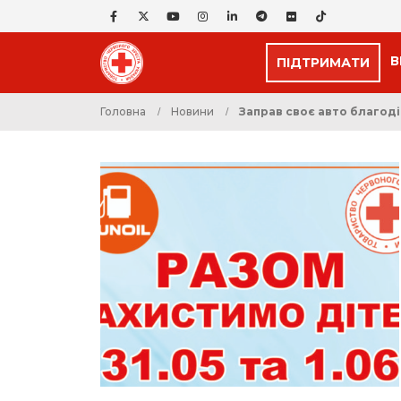
В
ПІДТРИМАТИ
Головна
Новини
Заправ своє авто благоді