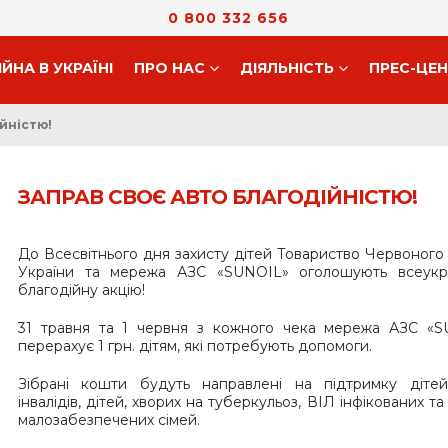
0 800 332 656
ІЙНА В УКРАЇНІ
ПРО НАС
ДIЯЛЬНIСТЬ
ПРЕС-ЦЕ
йністю!
ЗАПРАВ СВОЄ АВТО БЛАГОДІЙНІСТЮ!
До Всесвітнього дня захисту дітей Товариство Червоного
України та мережа АЗС «SUNOIL» оголошують всеукра
благодійну акцію!
31 травня та 1 червня з кожного чека мережа АЗС «S
перерахує 1 грн. дітям, які потребують допомоги.
Зібрані кошти будуть направлені на підтримку дітей
інвалідів, дітей, хворих на туберкульоз, ВІЛ інфікованих та
малозабезпечених сімей.