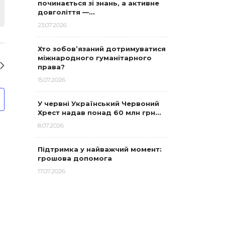
починається зі знань, а активне
довголіття —…
23.07.2026
Хто зобов’язаний дотримуватися
міжнародного гуманітарного
права?
15.07.2026
У червні Український Червоний
Хрест надав понад 60 млн грн…
8.07.2026
Підтримка у найважчий момент:
грошова допомога
17.07.2026