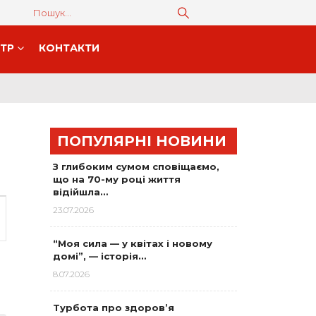
НТР
КОНТАКТИ
ПОПУЛЯРНІ НОВИНИ
З глибоким сумом сповіщаємо,
що на 70-му році життя
відійшла…
23.07.2026
“Моя сила — у квітах і новому
on
домі”, — історія…
8.07.2026
Турбота про здоров’я