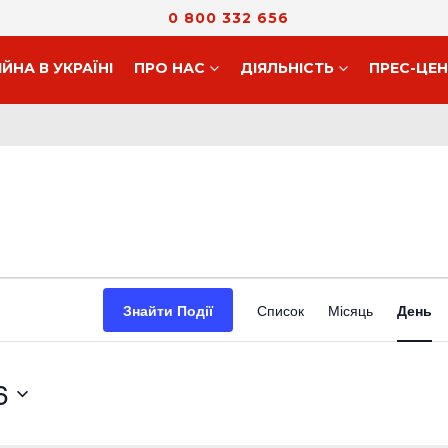
0 800 332 656
ІЙНА В УКРАЇНІ
ПРО НАС
ДIЯЛЬНIСТЬ
ПРЕС-ЦЕ
Подія
Знайти Події
Список
Місяць
День
Views
Navigati
6