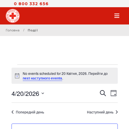
0 800 332 656
Головна
Події
Події
No events scheduled for 20 Квітня, 2026. Перейти до
for
Notice
next наступного events
.
20
Квітня,
4/20/2026
Поді
Пошук
ПОДІЇ
День
2026
View
Обрати
дату.
SEARCH
Navi
Попередній день
Наступний день
AND
VIEWS