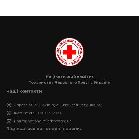
Національний комітет
Товариства Червоного Хреста України
Наші контакти
Адреса:
01024, Київ, вул. Євгена Чикаленка, 30
Інфо-центр:
0 800 332 656
Пошта:
national@redcross.org.ua
Підписатись на головні новини: