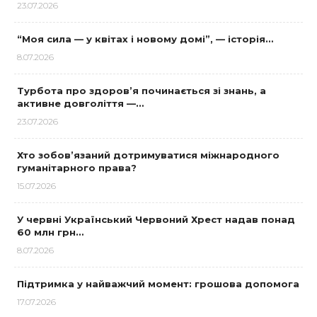
23.07.2026
“Моя сила — у квітах і новому домі”, — історія…
8.07.2026
Турбота про здоров’я починається зі знань, а
активне довголіття —…
23.07.2026
Хто зобов’язаний дотримуватися міжнародного
гуманітарного права?
15.07.2026
У червні Український Червоний Хрест надав понад
60 млн грн…
8.07.2026
Підтримка у найважчий момент: грошова допомога
17.07.2026