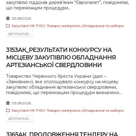
закупівлю піддонів дерев’яних “Європалет”, повідомляє,
що переможцем процедури...
05.08.2026
Закупівлі НК ТЧХУ
,
Товари, матеріали, обладнання та набори
ДЕТАЛЬНIШЕ...
3153АК_РЕЗУЛЬТАТИ КОНКУРСУ НА
МІСЦЕВУ ЗАКУПІВЛЮ ОБЛАДНАННЯ
АРТЕЗІАНСЬКОЇ СВЕРДЛОВИНИ
Товариство Червоного Хреста України (далі –
«Замовник»), яке оголошувало конкурсу на місцеву
закупівлю обладнання артезіанської свердловини,
повідомляє, що переможцем процедури визначено...
05.08.2026
Закупівлі НК ТЧХУ
,
Товари, матеріали, обладнання та набори
ДЕТАЛЬНIШЕ...
3165АК_ПРОДОВЖЕННЯ ТЕНДЕРУ НА