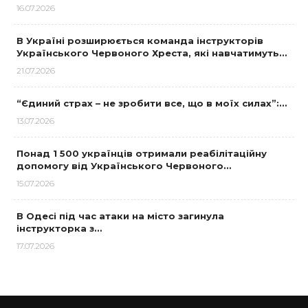
16.07.2026
В Україні розширюється команда інструкторів
Українського Червоного Хреста, які навчатимуть…
21.07.2026
“Єдиний страх – не зробити все, що в моїх силах”:…
13.07.2026
Понад 1 500 українців отримали реабілітаційну
допомогу від Українського Червоного…
15.07.2026
В Одесі під час атаки на місто загинула
інструкторка з…
17.07.2026