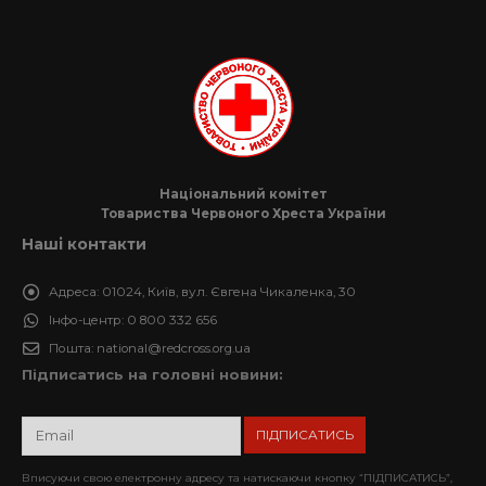
Національний комітет
Товариства Червоного Хреста України
Наші контакти
Адреса:
01024, Київ, вул. Євгена Чикаленка, 30
Інфо-центр:
0 800 332 656
Пошта:
national@redcross.org.ua
Підписатись на головні новини:
Вписуючи свою електронну адресу та натискаючи кнопку “ПІДПИСАТИСЬ”,