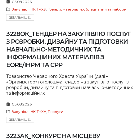
05.08.2026
Закупівлі НК ТЧХУ
,
Товари, матеріали, обладнання та набори
ДЕТАЛЬНIШЕ...
3228ОК_ТЕНДЕР НА ЗАКУПІВЛЮ ПОСЛУГ
З РОЗРОБКИ, ДИЗАЙНУ ТА ПІДГОТОВКИ
НАВЧАЛЬНО-МЕТОДИЧНИХ ТА
ІНФОРМАЦІЙНИХ МАТЕРІАЛІВ З
EORE/IHPM ТА CРР
Товариство Червоного Хреста України (далі –
«Організатор») оголошує тендер на закупівлю послуг з
розробки, дизайну та підготовки навчально-методичних
та інформаційних...
05.08.2026
Закупівлі НК ТЧХУ
,
Послуги
ДЕТАЛЬНIШЕ...
3223АК_КОНКУРС НА МІСЦЕВУ