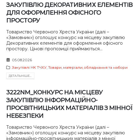
ЗАКУПІВЛЮ ДЕКОРАТИВНИХ ЕЛЕМЕНТІВ
ДЛЯ ОФОРМЛЕННЯ ОФІСНОГО
ПРОСТОРУ
Товариство Червоного Хреста України (далі –
«Замовник») оголошує конкурс на місцеву закупівлю
Декоративних елементів для оформлення офісного
простору. Цінові пропозиції приймаються...
05.08.2026
Закупівлі НК ТЧХУ
,
Товари, матеріали, обладнання та набори
ДЕТАЛЬНIШЕ...
3222NM_КОНКУРС НА МІСЦЕВУ
ЗАКУПІВЛЮ ІНФОРМАЦІЙНО-
ПРОСВІТНИЦЬКИХ МАТЕРІАЛІВ З МІННОЇ
НЕБЕЗПЕКИ
Товариство Червоного Хреста України (далі –
«Замовник») оголошує конкурс на місцеву закупівлю
інформаційно-просвітницьких матеріалів з мінної