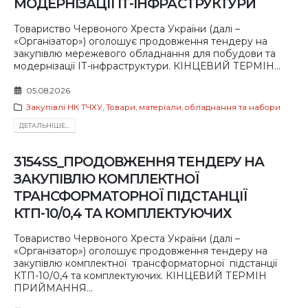
МОДЕРНІЗАЦІЇ ІТ-ІНФРАСТРУКТУРИ
Товариство Червоного Хреста України (далі –
«Організатор») оголошує продовження тендеру на
закупівлю мережевого обладнання для побудови та
модернізації ІТ-інфраструктури. КІНЦЕВИЙ ТЕРМІН...
05.08.2026
Закупівлі НК ТЧХУ
,
Товари, матеріали, обладнання та набори
ДЕТАЛЬНIШЕ...
3154SS_ПРОДОВЖЕННЯ ТЕНДЕРУ НА
ЗАКУПІВЛЮ КОМПЛЕКТНОЇ
ТРАНСФОРМАТОРНОЇ ПІДСТАНЦІЇ
КТП-10/0,4 ТА КОМПЛЕКТУЮЧИХ
Товариство Червоного Хреста України (далі –
«Організатор») оголошує продовження тендеру на
закупівлю комплектної трансформаторної підстанції
КТП-10/0,4 та комплектуючих. КІНЦЕВИЙ ТЕРМІН
ПРИЙМАННЯ...