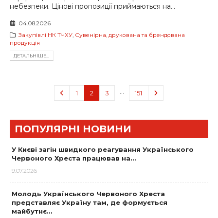
небезпеки. Цінові пропозиції приймаються на...
04.08.2026
Закупівлі НК ТЧХУ
,
Сувенірна, друкована та брендована
продукція
ДЕТАЛЬНIШЕ...
…
1
2
3
151
ПОПУЛЯРНІ НОВИНИ
У Києві загін швидкого реагування Українського
Червоного Хреста працював на…
9.07.2026
Молодь Українського Червоного Хреста
представляє Україну там, де формується
майбутнє…