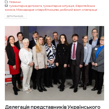
Новини
гуманітарна допомога
,
гуманітарна ситуація
,
Європейська
комісія
,
Міжнародне співробітництво
,
робочий візит
,
співпраця
ДЕТАЛЬНIШЕ...
Делегація представників Українського