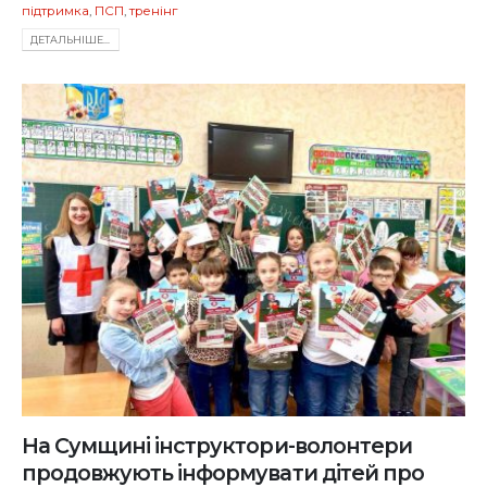
підтримка
,
ПСП
,
тренінг
ДЕТАЛЬНIШЕ...
На Сумщині інструктори-волонтери
продовжують інформувати дітей про