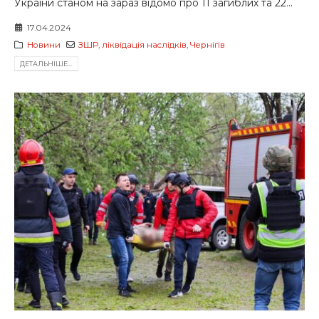
України станом на зараз відомо про 11 загиблих та 22...
17.04.2024
Новини
ЗШР
,
ліквідація наслідків
,
Чернігів
ДЕТАЛЬНIШЕ...