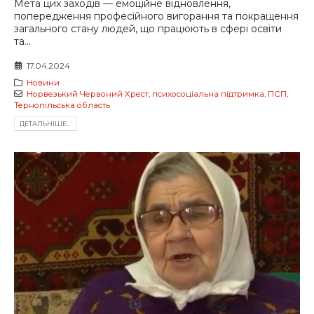
Мета цих заходів — емоційне відновлення,
попередження професійного вигорання та покращення
загального стану людей, що працюють в сфері освіти
та...
17.04.2024
Новини
Норвезький Червоний Хрест
,
психосоціальна підтримка
,
ПСП
,
Тернопільська область
ДЕТАЛЬНIШЕ...