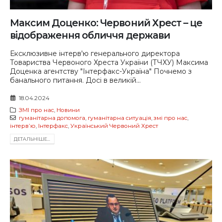
Максим Доценко: Червоний Хрест – це
відображення обличчя держави
Ексклюзивне інтерв'ю генерального директора
Товариства Червоного Хреста України (ТЧХУ) Максима
Доценка агентству "Інтерфакс-Україна" Почнемо з
банального питання. Досі в великій...
18.04.2024
ЗМІ про нас
,
Новини
гуманітарна допомога
,
гуманітарна ситуація
,
змі про нас
,
інтервʼю
,
Інтерфакс
,
Український Червоний Хрест
ДЕТАЛЬНIШЕ...