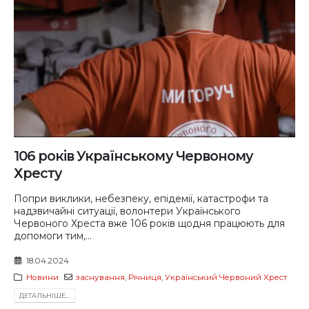
106 років Українському Червоному
Хресту
Попри виклики, небезпеку, епідемії, катастрофи та
надзвичайні ситуації, волонтери Українського
Червоного Хреста вже 106 років щодня працюють для
допомоги тим,...
18.04.2024
Новини
заснування
,
Річниця
,
Український Червоний Хрест
ДЕТАЛЬНIШЕ...