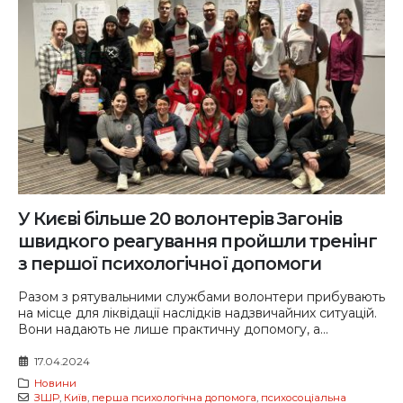
У Києві більше 20 волонтерів Загонів
швидкого реагування пройшли тренінг
з першої психологічної допомоги
Разом з рятувальними службами волонтери прибувають
на місце для ліквідації наслідків надзвичайних ситуацій.
Вони надають не лише практичну допомогу, а...
17.04.2024
Новини
ЗШР
,
Київ
,
перша психологічна допомога
,
психосоціальна