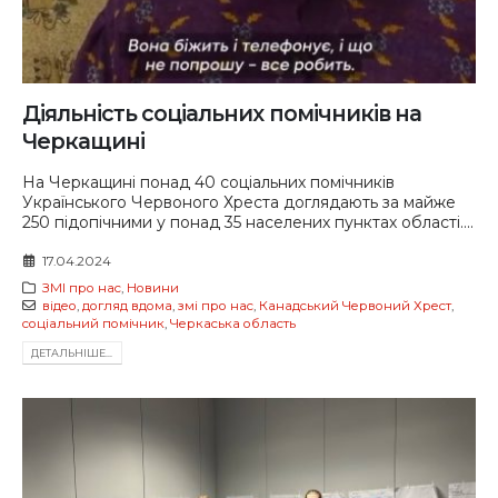
Діяльність соціальних помічників на
Черкащині
На Черкащині понад 40 соціальних помічників
Українського Червоного Хреста доглядають за майже
250 підопічними у понад 35 населених пунктах області....
17.04.2024
ЗМІ про нас
,
Новини
відео
,
догляд вдома
,
змі про нас
,
Канадський Червоний Хрест
,
соціальний помічник
,
Черкаська область
ДЕТАЛЬНIШЕ...