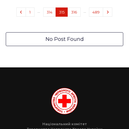
…
…
1
314
315
316
489
No Post Found
Національний комітет