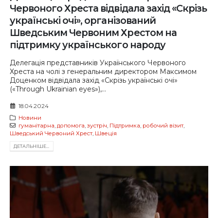
Червоного Хреста відвідала захід «Скрізь
українські очі», організований
Шведським Червоним Хрестом на
підтримку українського народу
Делегація представників Українського Червоного
Хреста на чолі з генеральним директором Максимом
Доценком відвідала захід «Скрізь українські очі»
(«Through Ukrainian eyes»),...
18.04.2024
Новини
гуманітарна
,
допомога
,
зустріч
,
Підтримка
,
робочий візит
,
Шведський Червоний Хрест
,
Швеція
ДЕТАЛЬНIШЕ...