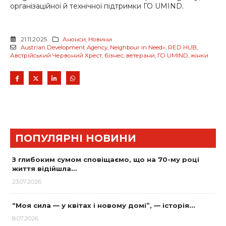
організаційної й технічної підтримки ГО UMIND.
21.11.2025
Анонси
,
Новини
Austrian Development Agency
,
Neighbour in Need»
,
RED HUB
,
Австрійський Червоний Хрест
,
бізнес
,
ветерани
,
ГО UMIND
,
жінки
ПОПУЛЯРНІ НОВИНИ
З глибоким сумом сповіщаємо, що на 70-му році
життя відійшла…
23.07.2026
“Моя сила — у квітах і новому домі”, — історія…
8.07.2026