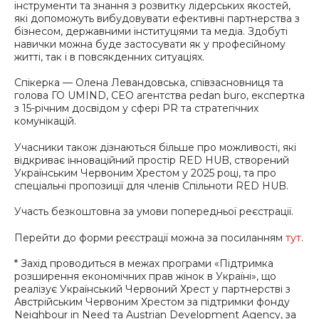
інструменти та знання з розвитку лідерських якостей,
які допоможуть вибудовувати ефективні партнерства з
бізнесом, державними інституціями та медіа. Здобуті
навички можна буде застосувати як у професійному
житті, так і в повсякденних ситуаціях.
Спікерка — Олена Левандовська, співзасновниця та
голова ГО UMIND, CEO агентства pedan buro, експертка
з 15-річним досвідом у сфері PR та стратегічних
комунікацій.
Учасники також дізнаються більше про можливості, які
відкриває інноваційний простір RED HUB, створений
Українським Червоним Хрестом у 2025 році, та про
спеціальні пропозиції для членів Спільноти RED HUB.
Участь безкоштовна за умови попередньої реєстрації.
Перейти до форми реєстрації можна за посиланням
тут
.
* Захід проводиться в межах програми «Підтримка
розширення економічних прав жінок в Україні», що
реалізує Український Червоний Хрест у партнерстві з
Австрійським Червоним Хрестом за підтримки фонду
Neighbour in Need та Austrian Development Agency, за