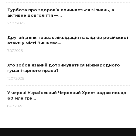
Турбота про здоров’я починається зі знань, а
активне довголіття —…
23.07.2026
Другий день триває ліквідація наслідків російської
атаки у місті Вишневе…
7.07.2026
Хто зобов’язаний дотримуватися міжнародного
гуманітарного права?
15.07.2026
У червні Український Червоний Хрест надав понад
60 млн грн…
8.07.2026