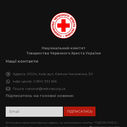
Національний комітет
Товариства Червоного Хреста України
Наші контакти
Адреса:
01024, Київ, вул. Євгена Чикаленка, 30
Інфо-центр:
0 800 332 656
Пошта:
national@redcross.org.ua
Підписатись на головні новини:
Вписуючи свою електронну адресу та натискаючи кнопку “ПІДПИСАТИСЬ”,