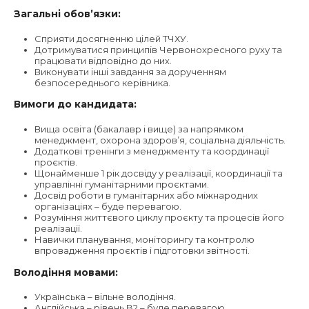
Загальні обов’язки:
Сприяти досягненню цілей ТЧХУ.
Дотримуватися принципів Червонохресного руху та
працювати відповідно до них.
Виконувати інші завдання за дорученням
безпосереднього керівника.
Вимоги до кандидата:
Вища освіта (бакалавр і вище) за напрямком
менеджмент, охорона здоров’я, соціальна діяльність.
Додаткові тренінги з менеджменту та координації
проєктів.
Щонайменше 1 рік досвіду у реалізації, координації та
управлінні гуманітарними проєктами.
Досвід роботи в гуманітарних або міжнародних
організаціях – буде перевагою.
Розуміння життєвого циклу проєкту та процесів його
реалізації.
Навички планування, моніторингу та контролю
впровадження проєктів і підготовки звітності.
Володіння мовами:
Українська – вільне володіння.
Англійська – рівень B2 – буде перевагою.