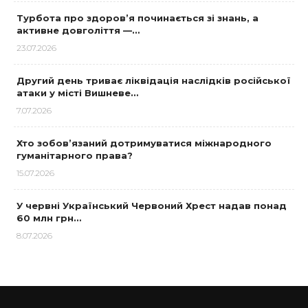
Турбота про здоров’я починається зі знань, а
активне довголіття —…
23.07.2026
Другий день триває ліквідація наслідків російської
атаки у місті Вишневе…
7.07.2026
Хто зобов’язаний дотримуватися міжнародного
гуманітарного права?
15.07.2026
У червні Український Червоний Хрест надав понад
60 млн грн…
8.07.2026