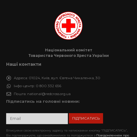
Національний комітет
Товариства Червоного Хреста України
Наші контакти
Адреса:
01024, Київ, вул. Євгена Чикаленка, 30
Інфо-центр:
0 800 332 656
Пошта:
national@redcross.org.ua
Підписатись на головні новини:
Вписуючи свою електронну адресу та натискаючи кнопку “ПІДПИСАТИСЬ”,
Ви підтверджуєте, що ознайомилися та погоджуєтеся з
Повідомленням про