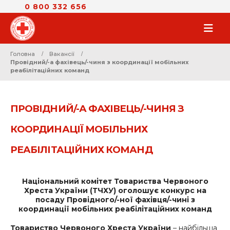
0 800 332 656
Головна
Ваканciї
Провідний/-а фахівець/-чиня з координації мобільних
реабілітаційних команд
ПРОВІДНИЙ/-А ФАХІВЕЦЬ/-ЧИНЯ З
КООРДИНАЦІЇ МОБІЛЬНИХ
РЕАБІЛІТАЦІЙНИХ КОМАНД
Національний комітет Товариства Червоного
Хреста України (ТЧХУ) оголошує конкурс на
посаду Провідного/-ної фахівця/-чині з
координації мобільних реабілітаційних команд
Товариство Червоного Хреста України
– найбільша