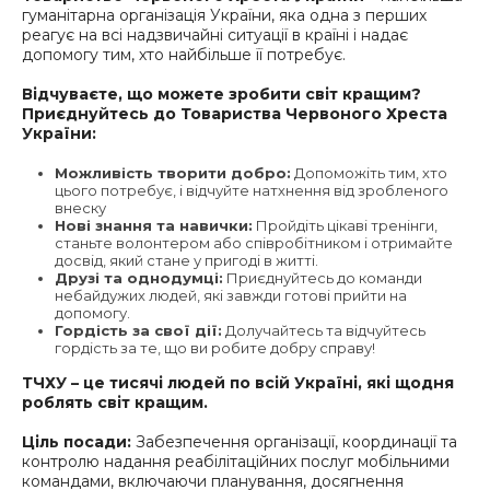
гуманітарна організація України, яка одна з перших
реагує на всі надзвичайні ситуації в країні і надає
допомогу тим, хто найбільше її потребує.
Відчуваєте, що можете зробити світ кращим?
Приєднуйтесь до Товариства Червоного Хреста
України:
Можливість творити добро:
Допоможіть тим, хто
цього потребує, і відчуйте натхнення від зробленого
внеску
Нові знання та навички:
Пройдіть цікаві тренінги,
станьте волонтером або співробітником і отримайте
досвід, який стане у пригоді в житті.
Друзі та однодумці:
Приєднуйтесь до команди
небайдужих людей, які завжди готові прийти на
допомогу.
Гордість за свої дії:
Долучайтесь та відчуйтесь
гордість за те, що ви робите добру справу!
ТЧХУ – це тисячі людей по всій Україні, які щодня
роблять світ кращим.
Ціль посади:
Забезпечення організації, координації та
контролю надання реабілітаційних послуг мобільними
командами, включаючи планування, досягнення