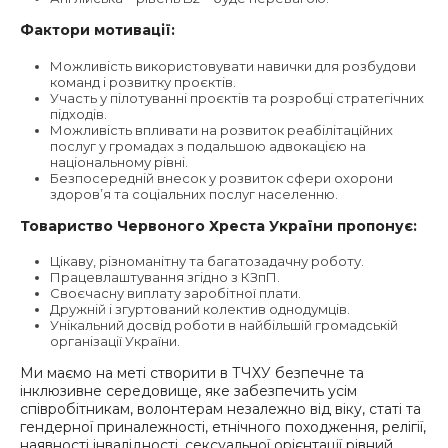
Фактори мотивації:
Можливість використовувати навички для розбудови
команд і розвитку проєктів.
Участь у пілотуванні проєктів та розробці стратегічних
підходів.
Можливість впливати на розвиток реабілітаційних
послуг у громадах з подальшою адвокацією на
національному рівні.
Безпосередній внесок у розвиток сфери охорони
здоров’я та соціальних послуг населенню.
Товариство Червоного Хреста України пропонує:
Цікаву, різноманітну та багатозадачну роботу.
Працевлаштування згідно з КЗпП.
Своєчасну виплату заробітної плати.
Дружній і згуртований колектив однодумців.
Унікальний досвід роботи в найбільшій громадській
організації України.
Ми маємо на меті створити в ТЧХУ безпечне та
інклюзивне середовище, яке забезпечить усім
співробітникам, волонтерам незалежно від віку, статі та
гендерної приналежності, етнічного походження, релігії,
наявності інвалідності, сексуальної орієнтації рівний