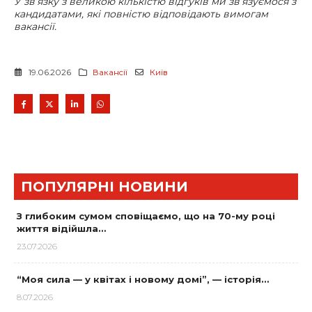
У зв’язку з великою кількістю відгуків ми зв’язуємося з
кандидатами, які повністю відповідають вимогам
вакансії.
19.06.2026
Ваканciї
Київ
ПОПУЛЯРНІ НОВИНИ
З глибоким сумом сповіщаємо, що на 70-му році
життя відійшла…
23.07.2026
“Моя сила — у квітах і новому домі”, — історія…
8.07.2026