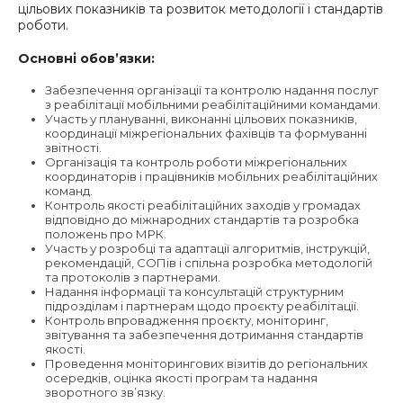
цільових показників та розвиток методології і стандартів
роботи.
Основні обов’язки:
Забезпечення організації та контролю надання послуг
з реабілітації мобільними реабілітаційними командами.
Участь у плануванні, виконанні цільових показників,
координації міжрегіональних фахівців та формуванні
звітності.
Організація та контроль роботи міжрегіональних
координаторів і працівників мобільних реабілітаційних
команд.
Контроль якості реабілітаційних заходів у громадах
відповідно до міжнародних стандартів та розробка
положень про МРК.
Участь у розробці та адаптації алгоритмів, інструкцій,
рекомендацій, СОПів і спільна розробка методологій
та протоколів з партнерами.
Надання інформації та консультацій структурним
підрозділам і партнерам щодо проєкту реабілітації.
Контроль впровадження проєкту, моніторинг,
звітування та забезпечення дотримання стандартів
якості.
Проведення моніторингових візитів до регіональних
осередків, оцінка якості програм та надання
зворотного зв’язку.