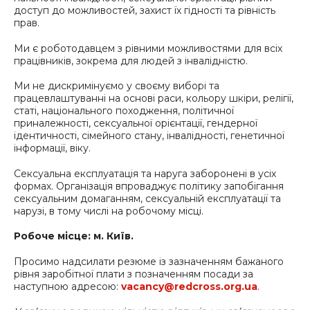
доступ до можливостей, захист їх гідності та рівність
прав.
Ми є роботодавцем з рівними можливостями для всіх
працівників, зокрема для людей з інвалідністю.
Ми не дискримінуємо у своєму виборі та
працевлаштуванні на основі раси, кольору шкіри, релігії,
статі, національного походження, політичної
приналежності, сексуальної орієнтації, гендерної
ідентичності, сімейного стану, інвалідності, генетичної
інформації, віку.
Сексуальна експлуатація та наруга заборонені в усіх
формах. Організація впроваджує політику запобігання
сексуальним домаганням, сексуальній експлуатації та
нарузі, в тому числі на робочому місці.
Робоче місце: м. Київ.
Просимо надсилати резюме із зазначенням бажаного
рівня заробітної плати з позначенням посади за
наступною адресою:
vacancy@redcross.org.ua
.