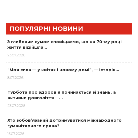
ПОПУЛЯРНІ НОВИНИ
З глибоким сумом сповіщаємо, що на 70-му році
життя відійшла…
23.07.2026
“Моя сила — у квітах і новому домі”, — історія…
8.07.2026
Турбота про здоров’я починається зі знань, а
активне довголіття —…
23.07.2026
Хто зобов’язаний дотримуватися міжнародного
гуманітарного права?
15.07.2026