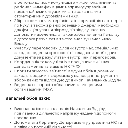
в регіонах шляхом комунікації з міжрегіональними та
регіональними фахівцями напрямку управління
надзвичайними ситуаціями, а також з іншими
структурними підрозділами ТЧХУ.
Збір і отримання матеріалів та інформації від партнерів
по Руху, а також з різних зовнішніх джерел, необхідної
для функціонування підрозділів відділу надання
допомоги населенню, а також забезпечення її аналізу;
підготовка результатів такого аналізу Начальнику
Відділу.
Участь у переговорах, ділових зустрічах, спеціальних
заходах; ведення протоколів і складання необхідних
документів за результатами зустрічей, переговорів.
Координація та комунікація з працівниками інших
департаментів та відділів НК ТЧХУ.
Сприяти вимогам звітності, ведучи облік щоденних
заходів, вводячи інформацію у відповідні інструменти
збору даних та відповідно до вимог Начальника Відділу.
Ведення співпраці з обласними та місцевими
організаціями ТЧХУ.
Загальні обов’язки:
Виконання інших завдань від Начальник Відділу,
пов’язаних з діяльністю напрямку надання допомоги
населенню.
Допомагати Керівнику Департаменту управління НС та
відділам у поточній діяльності.