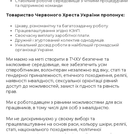
Стабільне робоче середовище з чіткими процедурами
та підтримкою команди
Товариство Червоного Хреста України пропонує:
Цікаву, різноманітну та багатозадачну роботу.
Працевлаштування згідно КЗпП.
Своєчасну виплату заробітної плати.
Дружній і згуртований колектив однодумців.
Унікальний досвід роботи в найбільшій громадській
організації України.
Ми маємо на меті створити в ТЧХУ безпечне та
інклюзивне середовище, яке забезпечить усім
співробітникам, волонтерам незалежно від віку, статі та
гендерної приналежності, етнічного походження, релігії,
наявності інвалідності, сексуальної орієнтації рівний
доступ до можливостей, захист їх гідності та рівність
прав.
Ми є роботодавцем з рівними можливостями для всіх
працівників, в тому числі для осіб з інвалідністю.
Ми не дискримінуємо у своєму виборі та
працевлаштуванні на основі раси, кольору шкіри, релігії,
статі, національного походження, політичної