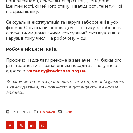
приналежності, сексуальної орієнтації, гендерної
ідентичності, сімейного стану, інвалідності, генетичної
інформації, віку.
Сексуальна експлуатація та наруга заборонені в усіх
формах. Організація впроваджує політику запобігання
сексуальним домаганням, сексуальній експлуатації та
нарузі, в тому числі на робочому місці.
Робоче місце: м. Київ.
Просимо надсилати резюме із зазначенням бажаного
рівня зарплати з позначенням посади за наступною
адресою:
vacancy@redcross.org.ua
.
Зважаючи на велику кількість запитів, ми зв’язуємося
з кандидатами, які повністю відповідають вимогам
вакансії.
29.05.2026
Ваканciї
Київ