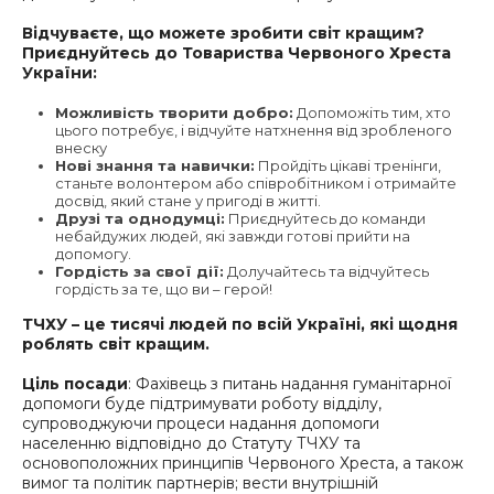
Відчуваєте, що можете зробити світ кращим?
Приєднуйтесь до Товариства Червоного Хреста
України:
Можливість творити добро:
Допоможіть тим, хто
цього потребує, і відчуйте натхнення від зробленого
внеску
Нові знання та навички:
Пройдіть цікаві тренінги,
станьте волонтером або співробітником і отримайте
досвід, який стане у пригоді в житті.
Друзі та однодумці:
Приєднуйтесь до команди
небайдужих людей, які завжди готові прийти на
допомогу.
Гордість за свої дії:
Долучайтесь та відчуйтесь
гордість за те, що ви – герой!
ТЧХУ – це тисячі людей по всій Україні, які щодня
роблять світ кращим.
Ціль посади
: Фахівець з питань надання гуманітарної
допомоги буде підтримувати роботу відділу,
супроводжуючи процеси надання допомоги
населенню відповідно до Статуту ТЧХУ та
основоположних принципів Червоного Хреста, а також
вимог та політик партнерів; вести внутрішній