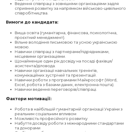
Ведення співпраці з зовнішніми організаціями задля
сприяння розвитку за напрямком військово-цивільного
співробітництва.
Вимоги до кандидата:
Вища освіта (гуманітарна, фінансова, психологічна,
проєктний менеджмент).
Вільне володіння письмовою та усною українською
мовою.
Навички співпраці з партнерами/підрядниками,
місцевими організаціями.
Щонайменше один рік досвіду на посаді фахівця/
асистента/діловода.
Навички організації навчальних тренінгів,
комунікаційних зустрічей та презентацій.
Навички роботи з програмами Майкрософт (Word,
Excel, робота з базами даних, електронна пошта).
Навички ведення переговорів/співпраці.
Фактори мотивації:
Робота в найбільшій гуманітарній організації України з
реальним соціальним впливом
Можливість професійного розвитку
Набуття досвіду роботи з міжнародними стандартами
та донорами