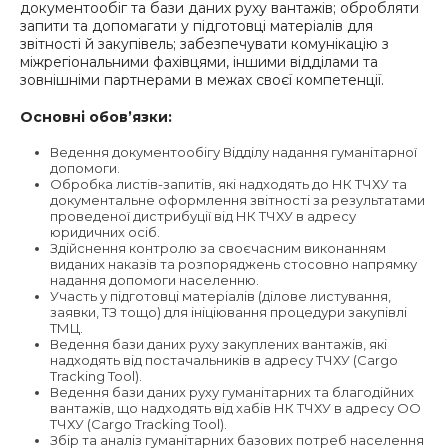
документообіг та бази даних руху вантажів; обробляти
запити та допомагати у підготовці матеріалів для
звітності й закупівель; забезпечувати комунікацію з
міжрегіональними фахівцями, іншими відділами та
зовнішніми партнерами в межах своєї компетенції.
Основні обов’язки:
Ведення документообігу Відділу надання гуманітарної
допомоги.
Обробка листів-запитів, які надходять до НК ТЧХУ та
документальне оформлення звітності за результатами
проведеної дистрибуції від НК ТЧХУ в адресу
юридичних осіб.
Здійснення контролю за своєчасним виконанням
виданих наказів та розпоряджень стосовно напрямку
надання допомоги населенню.
Участь у підготовці матеріалів (ділове листування,
заявки, ТЗ тощо) для ініціювання процедури закупівлі
ТМЦ.
Ведення бази даних руху закуплених вантажів, які
надходять від постачальників в адресу ТЧХУ (Cargo
Tracking Tool).
Ведення бази даних руху гуманітарних та благодійних
вантажів, що надходять від хабів НК ТЧХУ в адресу ОО
ТЧХУ (Cargo Tracking Tool).
Збір та аналіз гуманітарних базових потреб населення