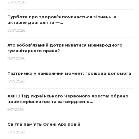
23.07.2026
Турбота про здоров’я починається зі знань, а
активне довголіття —…
23.07.2026
Хто зобов’язаний дотримуватися міжнародного
гуманітарного права?
15.07.2026
Підтримка у найважчий момент: грошова допомога
17.07.2026
XXIII З’їзд Українського Червоного Хреста: обрано
нове керівництво та затверджено…
9.07.2026
Світла пам’ять Олені Архіповій
17.07.2026