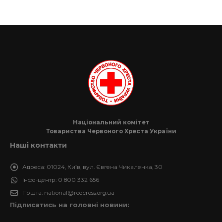
Національний комітет
Товариства Червоного Хреста України
Наші контакти
Адреса:
01024, Київ, вул. Євгена Чикаленка, 30
Інфо-центр:
0 800 332 656
Пошта:
national@redcross.org.ua
Підписатись на головні новини: