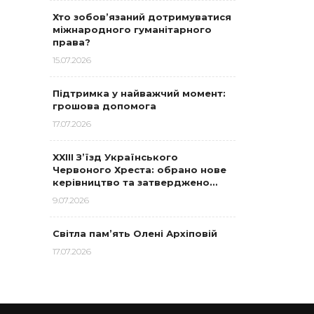
Хто зобов’язаний дотримуватися
міжнародного гуманітарного
права?
15.07.2026
Підтримка у найважчий момент:
грошова допомога
17.07.2026
XXIII З’їзд Українського
Червоного Хреста: обрано нове
керівництво та затверджено…
9.07.2026
Світла пам’ять Олені Архіповій
17.07.2026