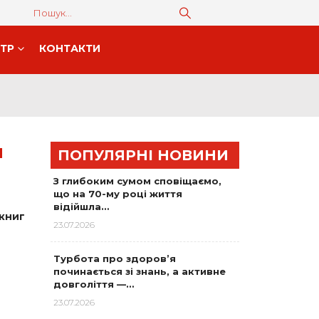
НТР
КОНТАКТИ
Я
ПОПУЛЯРНІ НОВИНИ
З глибоким сумом сповіщаємо,
що на 70-му році життя
відійшла…
книг
23.07.2026
Турбота про здоров’я
починається зі знань, а активне
довголіття —…
23.07.2026