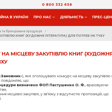
0 800 332 656
ІЙНА В УКРАЇНІ
ПРО НАС
ДIЯЛЬНIСТЬ
ПРЕС-ЦЕ
а та брендована продукція
КУПІВЛЮ КНИГ (ХУДОЖНЯ ЛІТЕРАТУРА) ДЛЯ ПОТРЕБ НК ТЧХУ
 НА МІСЦЕВУ ЗАКУПІВЛЮ КНИГ (ХУДОЖН
ЧХУ
«
Замовник
»), яке оголошувало конкурс на місцеву закупівлю
,
повідомляє, що:
цедури визначено ФОП Пастушенко О. Ф.
, враховуючи
гам,
я місцевої закупівлі, у зв’язку з відсутністю пропозицій, що
.