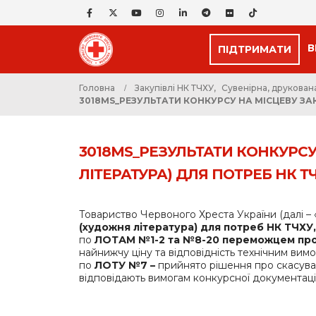
В
ПІДТРИМАТИ
Головна
Закупівлі НК ТЧХУ
,
Сувенірна, друкован
3018MS_РЕЗУЛЬТАТИ КОНКУРСУ НА МІСЦЕВУ ЗА
3018MS_РЕЗУЛЬТАТИ КОНКУРСУ
ЛІТЕРАТУРА) ДЛЯ ПОТРЕБ НК Т
Товариство Червоного Хреста України (далі – 
(художня література) для потреб НК ТЧХУ
по
ЛОТАМ №1-2 та №8-20 переможцем про
найнижчу ціну та відповідність технічним вимо
по
ЛОТУ №7 –
прийнято рішення про скасуванн
відповідають вимогам конкурсної документації