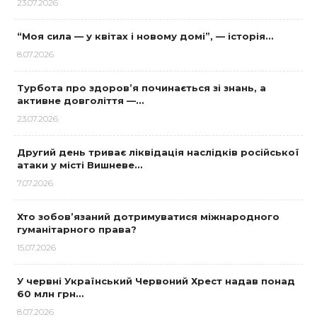
23.07.2026
“Моя сила — у квітах і новому домі”, — історія…
8.07.2026
Турбота про здоров’я починається зі знань, а
активне довголіття —…
23.07.2026
Другий день триває ліквідація наслідків російської
атаки у місті Вишневе…
7.07.2026
Хто зобов’язаний дотримуватися міжнародного
гуманітарного права?
15.07.2026
У червні Український Червоний Хрест надав понад
60 млн грн…
8.07.2026