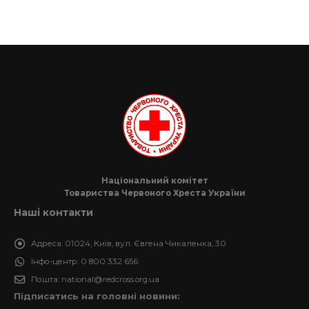
Національний комітет
Товариства Червоного Хреста України
Наші контакти
Адреса:
01024, Київ, вул. Євгена Чикаленка, 30
Інфо-центр:
0 800 332 656
Пошта:
national@redcross.org.ua
Підписатись на головні новини: