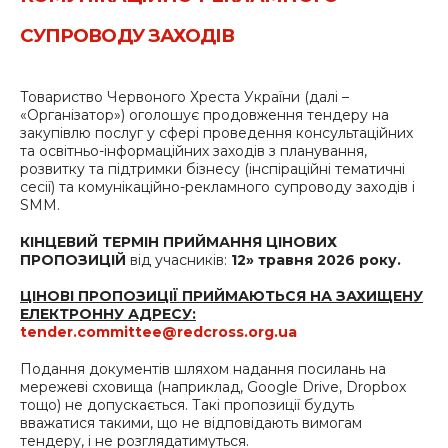
СУПРОВОДУ ЗАХОДІВ
Товариство Червоного Хреста України (далі –
«Організатор») оголошує продовження тендеру на
закупівлю послуг у сфері проведення консультаційних
та освітньо-інформаційних заходів з планування,
розвитку та підтримки бізнесу (інспіраційні тематичні
сесії) та комунікаційно-рекламного супроводу заходів і
SMM.
КІНЦЕВИЙ ТЕРМІН ПРИЙМАННЯ ЦІНОВИХ
ПРОПОЗИЦІЙ
від учасників:
12» травня 2026 року.
ЦІНОВІ ПРОПОЗИЦІЇ ПРИЙМАЮТЬСЯ НА ЗАХИЩЕНУ
ЕЛЕКТРОННУ АДРЕСУ:
tender.committee@redcross.org.ua
Подання документів шляхом надання посилань на
мережеві сховища (наприклад, Google Drive, Dropbox
тощо) не допускається. Такі пропозиції будуть
вважатися такими, що не відповідають вимогам
тендеру, і не розглядатимуться.