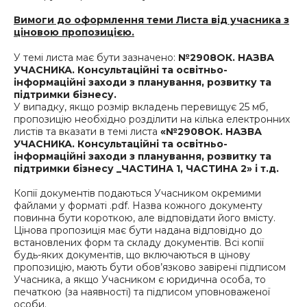
Вимоги до оформлення теми Листа від учасника з
ціновою пропозицією.
У темі листа має бути зазначено:
№2908ОК. НАЗВА
УЧАСНИКА.
Консультаційні та освітньо-
інформаційні заходи з планування, розвитку та
підтримки бізнесу
.
У випадку, якщо розмір вкладень перевищує 25 мб,
пропозицію необхідно розділити на кілька електронних
листів та вказати в темі листа
«№2908ОК. НАЗВА
УЧАСНИКА.
Консультаційні та освітньо-
інформаційні заходи з планування, розвитку та
підтримки бізнесу
_ЧАСТИНА 1, ЧАСТИНА 2» і т.д.
Копії документів подаються Учасником окремими
файлами у форматі .pdf. Назва кожного документу
повинна бути короткою, але відповідати його вмісту.
Цінова пропозиція має бути надана відповідно до
встановлених форм та складу документів. Всі копії
будь-яких документів, що включаються в цінову
пропозицію, мають бути обов’язково завірені підписом
Учасника, а якщо Учасником є юридична особа, то
печаткою (за наявності) та підписом уповноваженої
особи.