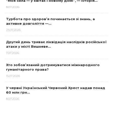
“Моя сила — у квітах і новому домі”, — історія…
8.07.2026
Турбота про здоров’я починається зі знань, а
активне довголіття —…
23.07.2026
Другий день триває ліквідація наслідків російської
атаки у місті Вишневе…
7.07.2026
Хто зобов’язаний дотримуватися міжнародного
гуманітарного права?
15.07.2026
У червні Український Червоний Хрест надав понад
60 млн грн…
8.07.2026