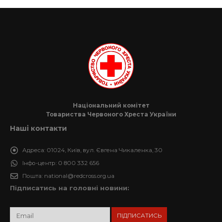
Національний комітет
Товариства Червоного Хреста України
Наші контакти
Адреса:
01024, Київ, вул. Євгена Чикаленка, 30
Інфо-центр:
0 800 332 656
Пошта:
national@redcross.org.ua
Підписатись на головні новини: