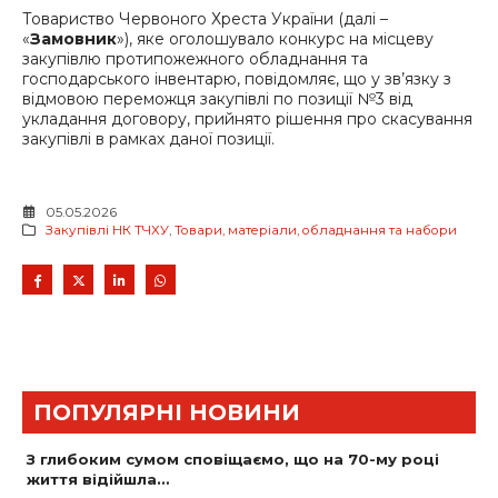
Товариство Червоного Хреста України (далі –
«
Замовник
»), яке оголошувало конкурс на місцеву
закупівлю протипожежного обладнання та
господарського інвентарю,
повідомляє, що у зв’язку з
відмовою переможця закупівлі по позиції №3 від
укладання договору, прийнято рішення про скасування
закупівлі в рамках даної позиції.
05.05.2026
Закупівлі НК ТЧХУ
,
Товари, матеріали, обладнання та набори
ПОПУЛЯРНІ НОВИНИ
З глибоким сумом сповіщаємо, що на 70-му році
життя відійшла…