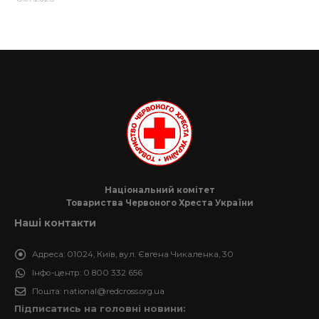
Національний комітет
Товариства Червоного Хреста України
Наші контакти
Адреса:
01024, Київ, вул. Євгена Чикаленка, 30
Інфо-центр:
0 800 332 656
Пошта:
national@redcross.org.ua
Підписатись на головні новини: