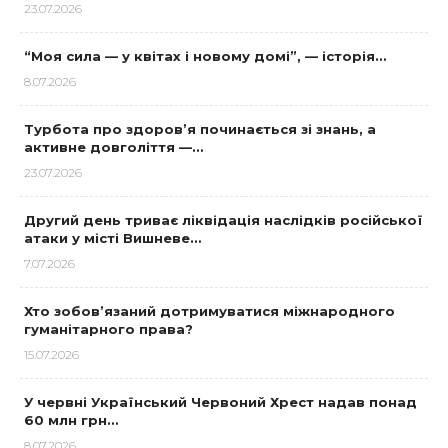
23.07.2026
“Моя сила — у квітах і новому домі”, — історія…
8.07.2026
Турбота про здоров’я починається зі знань, а
активне довголіття —…
23.07.2026
Другий день триває ліквідація наслідків російської
атаки у місті Вишневе…
7.07.2026
Хто зобов’язаний дотримуватися міжнародного
гуманітарного права?
15.07.2026
У червні Український Червоний Хрест надав понад
60 млн грн…
8.07.2026