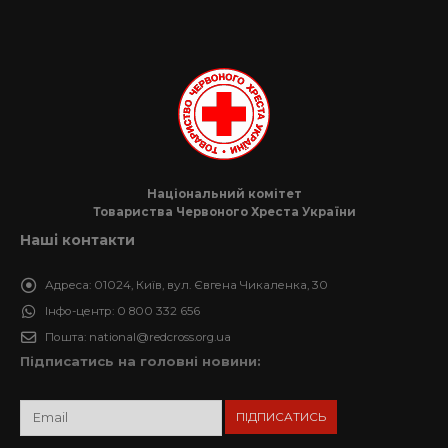
Національний комітет
Товариства Червоного Хреста України
Наші контакти
Адреса:
01024, Київ, вул. Євгена Чикаленка, 30
Інфо-центр:
0 800 332 656
Пошта:
national@redcross.org.ua
Підписатись на головні новини: