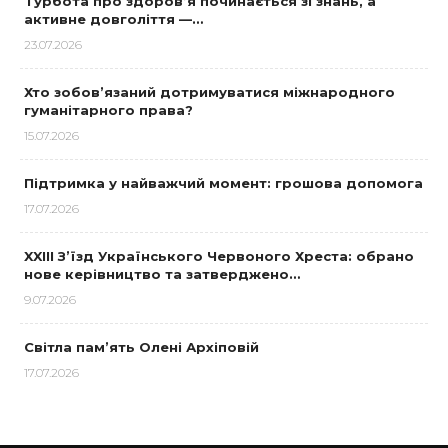
Турбота про здоров’я починається зі знань, а
активне довголіття —…
23.07.2026
Хто зобов’язаний дотримуватися міжнародного
гуманітарного права?
15.07.2026
Підтримка у найважчий момент: грошова допомога
17.07.2026
XXIII З’їзд Українського Червоного Хреста: обрано
нове керівництво та затверджено…
9.07.2026
Світла пам’ять Олені Архіповій
17.07.2026