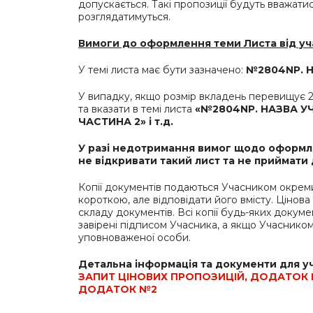
допускається. Такі пропозиції будуть вважати
розглядатимуться.
Вимоги до оформлення теми Листа від уч
У темі листа має бути зазначено:
№2804
NP
.
У випадку, якщо розмір вкладень перевищує 2
та вказати в темі листа
«№2804
NP
. НАЗВА У
ЧАСТИНА 2» і т.д.
У разі недотримання вимог щодо оформл
не відкривати такий лист та не приймати 
Копії документів подаються Учасником окрем
короткою, але відповідати його вмісту. Цінов
складу документів. Всі копії будь-яких докум
завірені підписом Учасника, а якщо Учасником
уповноваженої особи.
Детальна інформація та документи для уч
ЗАПИТ ЦІНОВИХ ПРОПОЗИЦІЙ, ДОДАТОК
ДОДАТОК №2