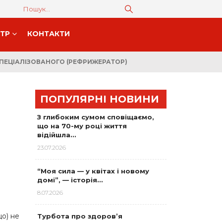
НТР
КОНТАКТИ
СПЕЦІАЛІЗОВАНОГО (РЕФРИЖЕРАТОР)
ПОПУЛЯРНІ НОВИНИ
З глибоким сумом сповіщаємо,
що на 70-му році життя
відійшла…
23.07.2026
“Моя сила — у квітах і новому
домі”, — історія…
8.07.2026
о) не
Турбота про здоров’я