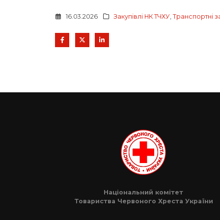
16.03.2026
Закупівлі НК ТЧХУ
,
Транспортні з
Національний комітет
Товариства Червоного Хреста України