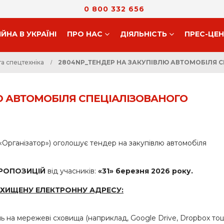
0 800 332 656
ІЙНА В УКРАЇНІ
ПРО НАС
ДIЯЛЬНIСТЬ
ПРЕС-ЦЕ
та спецтехніка
2804NP_ТЕНДЕР НА ЗАКУПІВЛЮ АВТОМОБІЛЯ 
Ю АВТОМОБІЛЯ СПЕЦІАЛІЗОВАНОГО
 «Організатор») оголошує тендер на закупівлю автомобіля
ПРОПОЗИЦІЙ
від учасників:
«31» березня 2026 року.
АХИЩЕНУ ЕЛЕКТРОННУ АДРЕСУ:
 на мережеві сховища (наприклад, Google Drive, Dropbox тощ