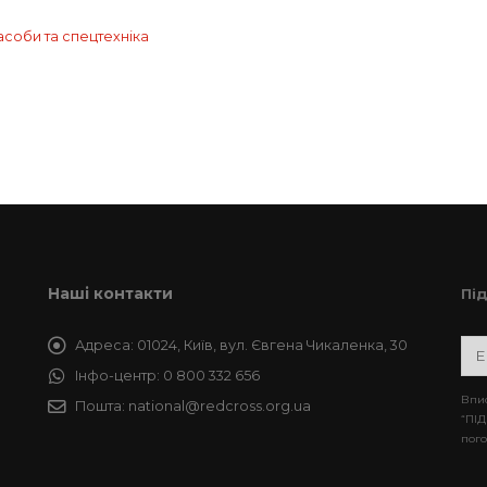
асоби та спецтехніка
Наші контакти
Пі
Адреса:
01024, Київ, вул. Євгена Чикаленка, 30
Інфо-центр:
0 800 332 656
Впис
Пошта:
national@redcross.org.ua
“ПІД
пого