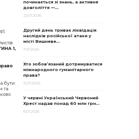
починається зі знань, а активне
довголіття —…
23.07.2026
Другий день триває ліквідація
р).
наслідків російської атаки у
місті Вишневе…
листів
ИНА 1,
7.07.2026
Хто зобов’язаний дотримуватися
право
міжнародного гуманітарного
права?
а бути
15.07.2026
м та
зково
У червні Український Червоний
Хрест надав понад 60 млн грн…
8.07.2026