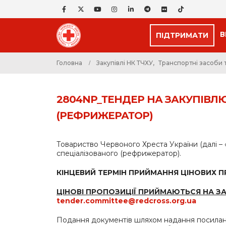
В
ПІДТРИМАТИ
Головна
Закупівлі НК ТЧХУ
,
Транспортні засоби 
2804NP_ТЕНДЕР НА ЗАКУПІВЛ
(РЕФРИЖЕРАТОР)
Товариство Червоного Хреста України (далі –
спеціалізованого (рефрижератор).
КІНЦЕВИЙ ТЕРМІН ПРИЙМАННЯ ЦІНОВИХ 
ЦІНОВІ ПРОПОЗИЦІЇ ПРИЙМАЮТЬСЯ НА З
tender.committee@redcross.org.ua
Подання документів шляхом надання посилань