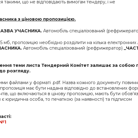
ся такими, що не відповідають вимогам тендеру, і не
асника з ціновою пропозицією.
 НАЗВА УЧАСНИКА.
Автомобіль спеціалізований (рефрижерато
5 мб, пропозицію необхідно розділити на кілька електронних 
ЧАСНИКА.
Автомобіль спеціалізований (рефрижератор)
_ЧАСТ
ення теми листа Тендерний Комітет залишає за собою 
до розгляду.
ими файлами у форматі .pdf. Назва кожного документу повинн
а пропозиція має бути надана відповідно до встановлених фор
ентів, що включаються в цінову пропозицію, мають бути обов’я
 є юридична особа, то печаткою (за наявності) та підписом
асті:
 №1