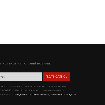
дписатись на головні новини:
уючи свою електронну адресу та натискаючи кнопку
ПИСАТИСЬ”, Ви підтверджуєте, що ознайомилися та
джуєтеся з
Повідомленням про обробку персональних даних.