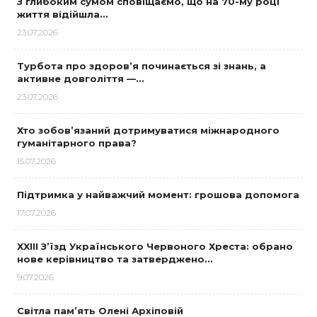
З глибоким сумом сповіщаємо, що на 70-му році
життя відійшла…
23.07.2026
Турбота про здоров’я починається зі знань, а
активне довголіття —…
23.07.2026
Хто зобов’язаний дотримуватися міжнародного
гуманітарного права?
15.07.2026
Підтримка у найважчий момент: грошова допомога
17.07.2026
XXIII З’їзд Українського Червоного Хреста: обрано
нове керівництво та затверджено…
9.07.2026
Світла пам’ять Олені Архіповій