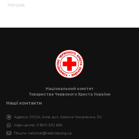
17.07.2026
Національний комітет
Товариства Червоного Хреста України
Наші контакти
Адреса:
01024, Київ, вул. Євгена Чикаленка, 30
Інфо-центр:
0 800 332 656
Пошта:
national@redcross.org.ua