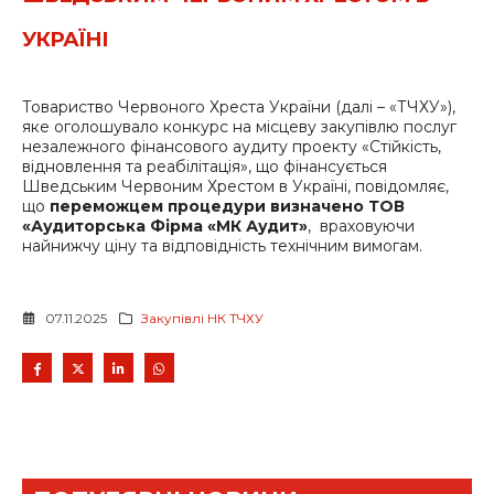
УКРАЇНІ
Товариство Червоного Хреста України (далі – «ТЧХУ»),
яке оголошувало конкурс на місцеву закупівлю послуг
незалежного фінансового аудиту проекту «Стійкість,
відновлення та реабілітація», що фінансується
Шведським Червоним Хрестом в Україні, повідомляє,
що
переможцем процедури визначено
ТОВ
«Аудиторська Фірма «МК Аудит»
, враховуючи
найнижчу ціну та відповідність технічним вимогам.
07.11.2025
Закупівлі НК ТЧХУ