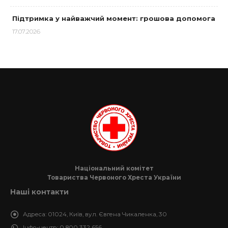
Підтримка у найважчий момент: грошова допомога
17.07.2026
Національний комітет
Товариства Червоного Хреста України
Наші контакти
Адреса:
01024, Київ, вул. Євгена Чикаленка, 30
Інфо-центр:
0 800 332 656