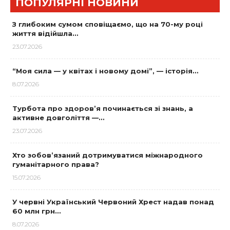
ПОПУЛЯРНІ НОВИНИ
З глибоким сумом сповіщаємо, що на 70-му році
життя відійшла…
23.07.2026
“Моя сила — у квітах і новому домі”, — історія…
8.07.2026
Турбота про здоров’я починається зі знань, а
активне довголіття —…
23.07.2026
Хто зобов’язаний дотримуватися міжнародного
гуманітарного права?
15.07.2026
У червні Український Червоний Хрест надав понад
60 млн грн…
8.07.2026