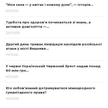
“Моя сила — у квітах і новому домі”, — історія…
8.07.2026
Турбота про здоров’я починається зі знань, а
активне довголіття —…
23.07.2026
Другий день триває ліквідація наслідків російської
атаки у місті Вишневе…
7.07.2026
У червні Український Червоний Хрест надав понад
60 млн грн…
8.07.2026
Хто зобов’язаний дотримуватися міжнародного
гуманітарного права?
15.07.2026