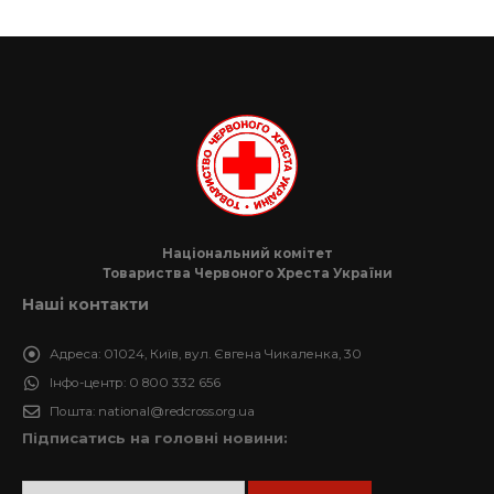
Національний комітет
Товариства Червоного Хреста України
Наші контакти
Адреса:
01024, Київ, вул. Євгена Чикаленка, 30
Інфо-центр:
0 800 332 656
Пошта:
national@redcross.org.ua
Підписатись на головні новини: