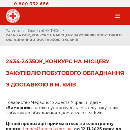
0 800 332 656
Головна
Закупівлі НК ТЧХУ
2434-2435ОК_КОНКУРС НА МІСЦЕВУ ЗАКУПІВЛЮ ПОБУТОВОГО
ОБЛАДНАННЯ З ДОСТАВКОЮ В М. КИЇВ
2434-2435ОК_КОНКУРС НА МІСЦЕВУ
ЗАКУПІВЛЮ ПОБУТОВОГО ОБЛАДНАННЯ
З ДОСТАВКОЮ В М. КИЇВ
Товариство Червоного Хреста України (далі –
«
Замовник
») оголошує конкурс на місцеву закупівлю
побутового обладнання з доставкою в м. Київ.
Цінові пропозиції приймаються на електронну
пошту:
tender@redcross.org.ua
до 12.11.2025 року до