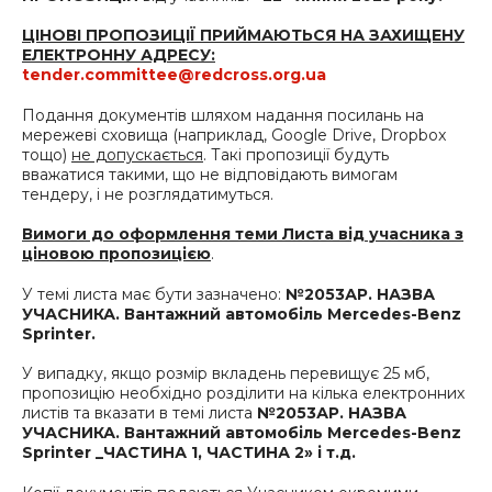
ЦІНОВІ ПРОПОЗИЦІЇ ПРИЙМАЮТЬСЯ НА ЗАХИЩЕНУ
ЕЛЕКТРОННУ АДРЕСУ:
tender.committee@redcross.org.ua
Подання документів шляхом надання посилань на
мережеві сховища (наприклад, Google Drive, Dropbox
тощо)
не допускається
. Такі пропозиції будуть
вважатися такими, що не відповідають вимогам
тендеру, і не розглядатимуться.
Вимоги до оформлення теми Листа від учасника з
ціновою пропозицією
.
У темі листа має бути зазначено:
№
2053
АР. НАЗВА
УЧАСНИКА.
Вантажний
автомобіль
Mercedes-
Benz
Sprinter.
У випадку, якщо розмір вкладень перевищує 25 мб,
пропозицію необхідно розділити на кілька електронних
листів та вказати в темі листа
№2053АР. НАЗВА
УЧАСНИКА.
Вантажний
автомобіль
Mercedes-
Benz
Sprinter
_ЧАСТИНА 1, ЧАСТИНА 2» і т.д.