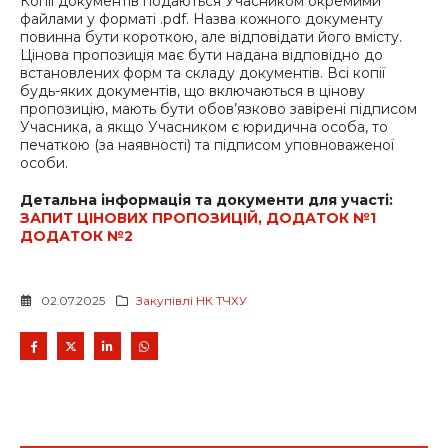
Копії документів подаються Учасником окремими
файлами у форматі .pdf. Назва кожного документу
повинна бути короткою, але відповідати його вмісту.
Цінова пропозиція має бути надана відповідно до
встановлених форм та складу документів. Всі копії
будь-яких документів, що включаються в цінову
пропозицію, мають бути обов’язково завірені підписом
Учасника, а якщо Учасником є юридична особа, то
печаткою (за наявності) та підписом уповноваженої
особи.
Детальна інформація та документи для участі:
ЗАПИТ ЦІНОВИХ ПРОПОЗИЦІЙ, ДОДАТОК №1
ДОДАТОК №2
02.07.2025
Закупівлі НК ТЧХУ