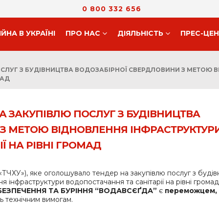
0 800 332 656
ІЙНА В УКРАЇНІ
ПРО НАС
ДIЯЛЬНIСТЬ
ПРЕС-ЦЕ
ПОСЛУГ З БУДІВНИЦТВА ВОДОЗАБІРНОЇ СВЕРДЛОВИНИ З МЕТОЮ 
МАД
НА ЗАКУПІВЛЮ ПОСЛУГ З БУДІВНИЦТВА
З МЕТОЮ ВІДНОВЛЕННЯ ІНФРАСТРУКТУР
Ї НА РІВНІ ГРОМАД
«ТЧХУ»), яке оголошувало тендер на закупівлю послуг з буді
 інфраструктури водопостачання та санітарії на рівні громад
БЕЗПЕЧЕННЯ ТА БУРІННЯ “ВОДАВСЄҐДА”
є
переможцем,
ь технічним вимогам.