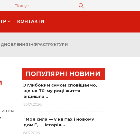
НТР
КОНТАКТИ
ВІДНОВЛЕННЯ ІНФРАСТРУКТУРИ
ПОПУЛЯРНІ НОВИНИ
И
З глибоким сумом сповіщаємо,
що на 70-му році життя
відійшла…
23.07.2026
вництва
,
“Моя сила — у квітах і новому
домі”, — історія…
8.07.2026