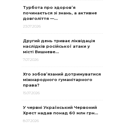
Турбота про здоров’я
починається зі знань, а активне
довголіття —…
23.07.2026
Другий день триває ліквідація
наслідків російської атаки у
місті Вишневе…
7.07.2026
Хто зобов’язаний дотримуватися
міжнародного гуманітарного
права?
15.07.2026
У червні Український Червоний
Хрест надав понад 60 млн грн…
8.07.2026