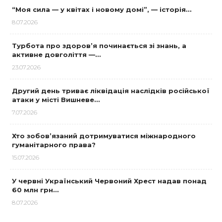
“Моя сила — у квітах і новому домі”, — історія…
8.07.2026
Турбота про здоров’я починається зі знань, а
активне довголіття —…
23.07.2026
Другий день триває ліквідація наслідків російської
атаки у місті Вишневе…
7.07.2026
Хто зобов’язаний дотримуватися міжнародного
гуманітарного права?
15.07.2026
У червні Український Червоний Хрест надав понад
60 млн грн…
8.07.2026