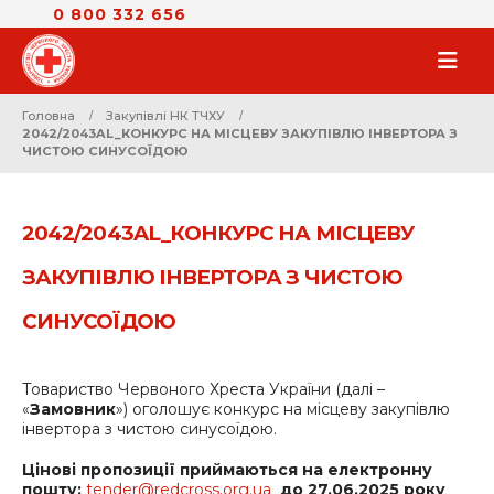
0 800 332 656
Головна
Закупівлі НК ТЧХУ
2042/2043AL_КОНКУРС НА МІСЦЕВУ ЗАКУПІВЛЮ ІНВЕРТОРА З
ЧИСТОЮ СИНУСОЇДОЮ
2042/2043AL_КОНКУРС НА МІСЦЕВУ
ЗАКУПІВЛЮ ІНВЕРТОРА З ЧИСТОЮ
СИНУСОЇДОЮ
Товариство Червоного Хреста України (далі –
«
Замовник
») оголошує конкурс на місцеву закупівлю
інвертора з чистою синусоїдою.
Цінові пропозиції приймаються на електронну
пошту:
tender@redcross.org.ua
до
27.06
.202
5
року