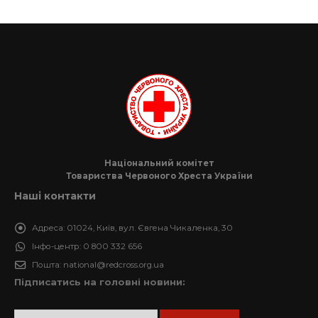
Національний комітет
Товариства Червоного Хреста України
Наші контакти
Адреса:
01024, Київ, вул. Євгена Чикаленка, 30
Інфо-центр:
0 800 332 656
Пошта:
national@redcross.org.ua
Підписатись на головні новини: