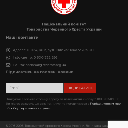
Національний комітет
Товариства Червоного Хреста України
Наші контакти
Адреса:
01024, Київ, вул. Євгена Чикаленка, 30
Інфо-центр:
0 800 332 656
Пошта:
national@redcross.org.ua
Підписатись на головні новини:
Вписуючи свою електронну адресу та натискаючи кнопку “ПІДПИСАТИСЬ”,
Ви підтверджуєте, що ознайомилися та погоджуєтеся з
Повідомленням про
обробку персональних даних.
© 2016-2026. Товариство Червоного Хреста України. Всі права захищені.