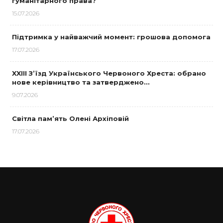
гуманітарного права?
15.07.2026
Підтримка у найважчий момент: грошова допомога
17.07.2026
XXIII З’їзд Українського Червоного Хреста: обрано
нове керівництво та затверджено…
9.07.2026
Світла пам’ять Олені Архіповій
17.07.2026