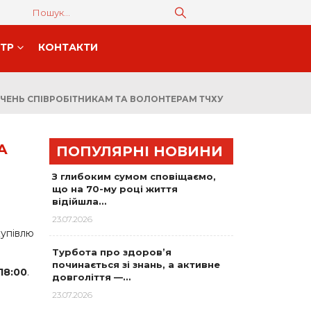
НТР
КОНТАКТИ
ЧЕНЬ СПІВРОБІТНИКАМ ТА ВОЛОНТЕРАМ ТЧХУ
А
ПОПУЛЯРНІ НОВИНИ
З глибоким сумом сповіщаємо,
що на 70-му році життя
відійшла…
23.07.2026
купівлю
Турбота про здоров’я
починається зі знань, а активне
18:00
.
довголіття —…
23.07.2026