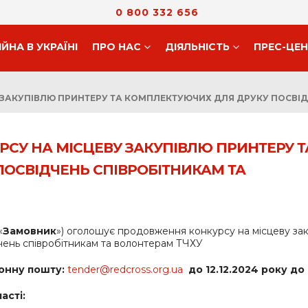
0 800 332 656
ІЙНА В УКРАЇНІ
ПРО НАС
ДIЯЛЬНIСТЬ
ПРЕС-ЦЕ
ЗАКУПІВЛЮ ПРИНТЕРУ ТА КОМПЛЕКТУЮЧИХ ДЛЯ ДРУКУ ПОСВІД
СУ НА МІСЦЕВУ ЗАКУПІВЛЮ ПРИНТЕРУ Т
ОСВІДЧЕНЬ СПІВРОБІТНИКАМ ТА
«
Замовник
») оголошує продовження конкурсу на місцеву за
чень співробітникам та волонтерам ТЧХУ
онну пошту:
tender@redcross.org.ua
до 12.12.2024 року до 
асті: