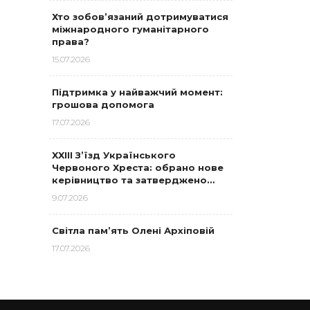
Хто зобов’язаний дотримуватися
міжнародного гуманітарного
права?
15.07.2026
Підтримка у найважчий момент:
грошова допомога
17.07.2026
XXIII З’їзд Українського
Червоного Хреста: обрано нове
керівництво та затверджено…
9.07.2026
Світла пам’ять Олені Архіповій
17.07.2026