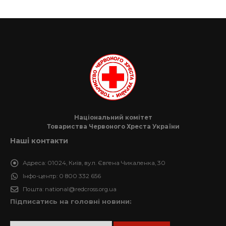
Національний комітет
Товариства Червоного Хреста України
Наші контакти
Адреса:
01024, Київ, вул. Євгена Чикаленка, 30
Інфо-центр:
0 800 332 656
Пошта:
national@redcross.org.ua
Підписатись на головні новини: