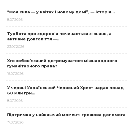
“Моя сила — у квітах і новому домі”, — історія…
8.07.2026
Турбота про здоров’я починається зі знань, а
активне довголіття —…
23.07.2026
Хто зобов’язаний дотримуватися міжнародного
гуманітарного права?
15.07.2026
У червні Український Червоний Хрест надав понад
60 млн грн…
8.07.2026
Підтримка у найважчий момент: грошова допомога
17.07.2026