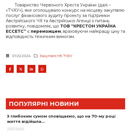
Товариство Червоного Хреста України (далі –
«ТЧХУ»), яке оголошувало конкурс на місцеву закупівлю
послуг фінансового аудиту проекту за підтримки
Австрійського ЧХ та Австрійської Агенції з питань
розвитку, повідомляє, що
ТОВ “КРЕСТОН УКРАЇНА
ЕССЕТС”
є
переможцем
, враховуючи найкращу ціну та
відповідність технічним вимогам.
01.02.2024
Закупівлі НК ТЧХУ
ПОПУЛЯРНІ НОВИНИ
З глибоким сумом сповіщаємо, що на 70-му році
життя відійшла…
23.07.2026