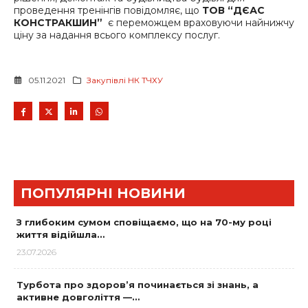
проведення тренінгів повідомляє, що
ТОВ “ДЄАС
КОНСТРАКШИН”
є переможцем враховуючи найнижчу
ціну за надання всього комплексу послуг.
05.11.2021
Закупівлі НК ТЧХУ
ПОПУЛЯРНІ НОВИНИ
З глибоким сумом сповіщаємо, що на 70-му році
життя відійшла…
23.07.2026
Турбота про здоров’я починається зі знань, а
активне довголіття —…