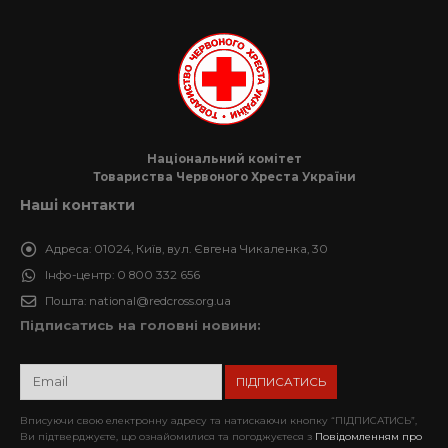
Національний комітет
Товариства Червоного Хреста України
Наші контакти
Адреса:
01024, Київ, вул. Євгена Чикаленка, 30
Інфо-центр:
0 800 332 656
Пошта:
national@redcross.org.ua
Підписатись на головні новини:
Вписуючи свою електронну адресу та натискаючи кнопку “ПІДПИСАТИСЬ”,
Ви підтверджуєте, що ознайомилися та погоджуєтеся з
Повідомленням про