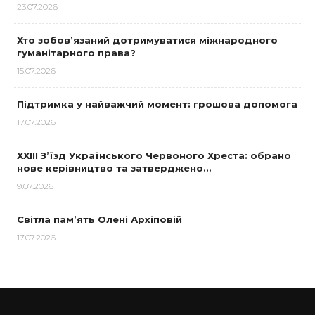
23.07.2026
Хто зобов’язаний дотримуватися міжнародного
гуманітарного права?
15.07.2026
Підтримка у найважчий момент: грошова допомога
17.07.2026
XXIII З’їзд Українського Червоного Хреста: обрано
нове керівництво та затверджено…
9.07.2026
Світла пам’ять Олені Архіповій
17.07.2026