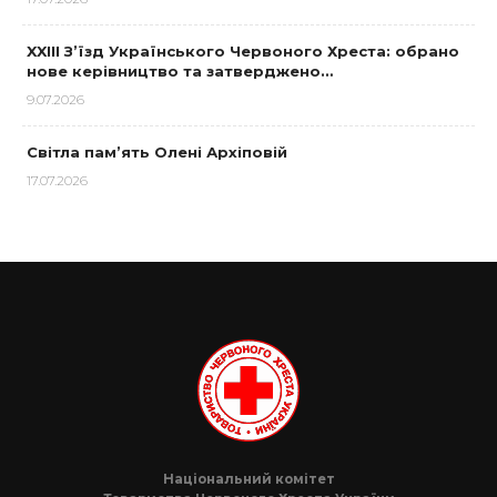
XXIII З’їзд Українського Червоного Хреста: обрано
нове керівництво та затверджено…
9.07.2026
Світла пам’ять Олені Архіповій
17.07.2026
Національний комітет