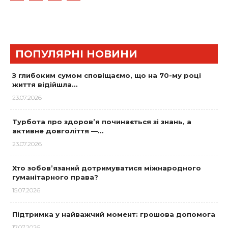
ПОПУЛЯРНІ НОВИНИ
З глибоким сумом сповіщаємо, що на 70-му році
життя відійшла…
23.07.2026
Турбота про здоров’я починається зі знань, а
активне довголіття —…
23.07.2026
Хто зобов’язаний дотримуватися міжнародного
гуманітарного права?
15.07.2026
Підтримка у найважчий момент: грошова допомога
17.07.2026