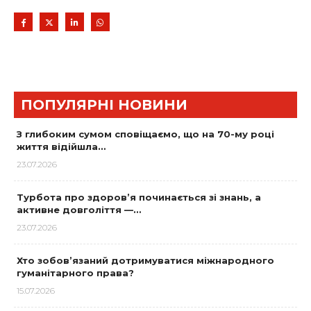
ПОПУЛЯРНІ НОВИНИ
З глибоким сумом сповіщаємо, що на 70-му році
життя відійшла…
23.07.2026
Турбота про здоров’я починається зі знань, а
активне довголіття —…
23.07.2026
Хто зобов’язаний дотримуватися міжнародного
гуманітарного права?
15.07.2026