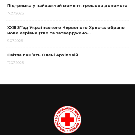
Підтримка у найважчий момент: грошова допомога
17.07.2026
XXIII З’їзд Українського Червоного Хреста: обрано
нове керівництво та затверджено…
9.07.2026
Світла пам’ять Олені Архіповій
17.07.2026