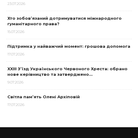
23.07.2026
Хто зобов’язаний дотримуватися міжнародного
гуманітарного права?
15.07.2026
Підтримка у найважчий момент: грошова допомога
17.07.2026
XXIII З’їзд Українського Червоного Хреста: обрано
нове керівництво та затверджено…
9.07.2026
Світла пам’ять Олені Архіповій
17.07.2026