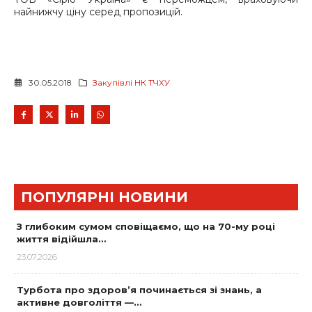
найнижчу ціну серед пропозицій.
30.05.2018
Закупівлі НК ТЧХУ
ПОПУЛЯРНІ НОВИНИ
З глибоким сумом сповіщаємо, що на 70-му році
життя відійшла…
23.07.2026
Турбота про здоров’я починається зі знань, а
активне довголіття —…