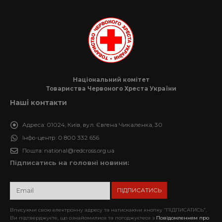
Національний комітет
Товариства Червоного Хреста України
Наші контакти
Адреса:
01024, Київ, вул. Євгена Чикаленка, 30
Інфо-центр:
0 800 332 656
Пошта:
national@redcross.org.ua
Підписатись на головні новини:
Вписуючи свою електронну адресу та натискаючи кнопку “ПІДПИСАТИСЬ”,
Ви підтверджуєте, що ознайомилися та погоджуєтеся з
Повідомленням про