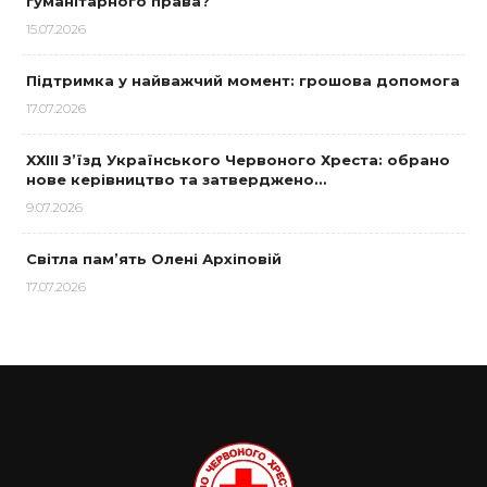
гуманітарного права?
15.07.2026
Підтримка у найважчий момент: грошова допомога
17.07.2026
XXIII З’їзд Українського Червоного Хреста: обрано
нове керівництво та затверджено…
9.07.2026
Світла пам’ять Олені Архіповій
17.07.2026