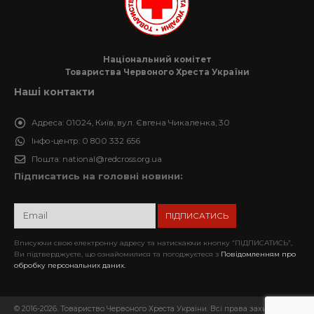
Національний комітет
Товариства Червоного Хреста України
Наші контакти
Адреса:
01024, Київ, вул. Євгена Чикаленка, 30
Інфо-центр:
0 800 332 656
Пошта:
national@redcross.org.ua
Підписатись на головні новини:
Вписуючи свою електронну адресу та натискаючи кнопку “ПІДПИСАТИСЬ”,
Ви підтверджуєте, що ознайомилися та погоджуєтеся з
Повідомленням про
обробку персональних даних.
© 2016-2026. Товариство Червоного Хреста України. Всі права захищені.