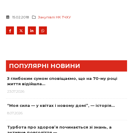
15.02.2018
Закупівлі НК ТЧХУ
ПОПУЛЯРНІ НОВИНИ
З глибоким сумом сповіщаємо, що на 70-му році
життя відійшла…
23.07.2026
“Моя сила — у квітах і новому домі”, — історія…
8.07.2026
Турбота про здоров’я починається зі знань, а
активне довголіття —…