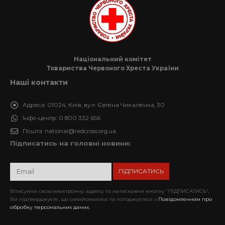
Національний комітет
Товариства Червоного Хреста України
Наші контакти
Адреса:
01024, Київ, вул. Євгена Чикаленка, 30
Інфо-центр:
0 800 332 656
Пошта:
national@redcross.org.ua
Підписатись на головні новини:
Вписуючи свою електронну адресу та натискаючи кнопку “ПІДПИСАТИСЬ”,
Ви підтверджуєте, що ознайомилися та погоджуєтеся з
Повідомленням про
обробку персональних даних.