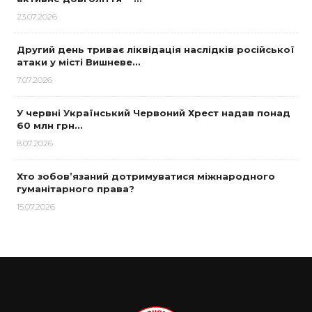
23.07.2026
Другий день триває ліквідація наслідків російської
атаки у місті Вишневе…
7.07.2026
У червні Український Червоний Хрест надав понад
60 млн грн…
8.07.2026
Хто зобов’язаний дотримуватися міжнародного
гуманітарного права?
15.07.2026