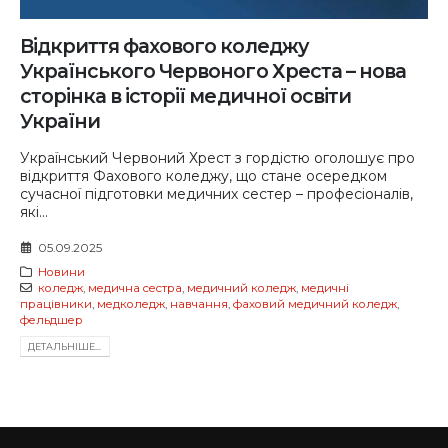
Відкриття фахового коледжу
Українського Червоного Хреста – нова
сторінка в історії медичної освіти
України
Український Червоний Хрест з гордістю оголошує про
відкриття Фахового коледжу, що стане осередком
сучасної підготовки медичних сестер – професіоналів,
які...
05.09.2025
Новини
коледж
,
медична сестра
,
медичний коледж
,
медичні
працівники
,
медколедж
,
навчання
,
фаховий медичний коледж
,
фельдшер
ДЕТАЛЬНIШЕ...