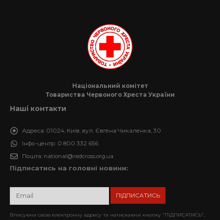
Національний комітет
Товариства Червоного Хреста України
Наші контакти
Адреса:
01024, Київ, вул. Євгена Чикаленка, 30
Інфо-центр:
0 800 332 656
Пошта:
national@redcross.org.ua
Підписатись на головні новини:
Вписуючи свою електронну адресу та натискаючи кнопку “ПІДПИСАТИСЬ”,