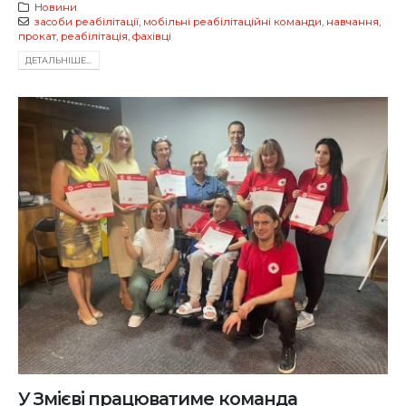
Новини
засоби реабілітації
,
мобільні реабілітаційні команди
,
навчання
,
прокат
,
реабілітація
,
фахівці
ДЕТАЛЬНIШЕ...
У Змієві працюватиме команда