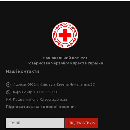
Національний комітет
Товариства Червоного Хреста України
Наші контакти
Адреса:
01024, Київ, вул. Євгена Чикаленка, 30
Інфо-центр:
0 800 332 656
Пошта:
national@redcross.org.ua
Підписатись на головні новини: