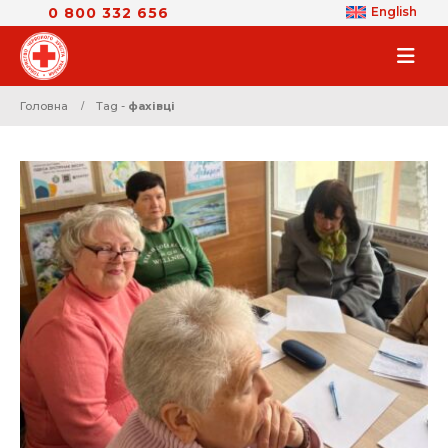
0 800 332 656
English
Головна
Tag -
фахівці