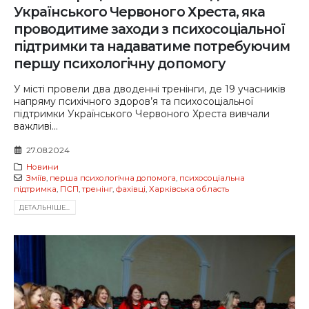
Українського Червоного Хреста, яка
проводитиме заходи з психосоціальної
підтримки та надаватиме потребуючим
першу психологічну допомогу
У місті провели два дводенні тренінги, де 19 учасників
напряму психічного здоров’я та психосоціальної
підтримки Українського Червоного Хреста вивчали
важливі...
27.08.2024
Новини
Зміїв
,
перша психологічна допомога
,
психосоціальна
підтримка
,
ПСП
,
тренінг
,
фахівці
,
Харківська область
ДЕТАЛЬНIШЕ...