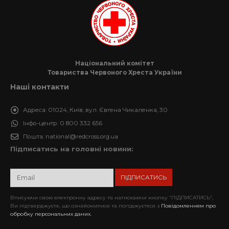
Національний комітет
Товариства Червоного Хреста України
Наші контакти
Адреса:
01024, Київ, вул. Євгена Чикаленка, 30
Інфо-центр:
0 800 332 656
Пошта:
national@redcross.org.ua
Підписатись на головні новини:
Вписуючи свою електронну адресу та натискаючи кнопку “ПІДПИСАТИСЬ”,
Ви підтверджуєте, що ознайомилися та погоджуєтеся з
Повідомленням про
обробку персональних даних.