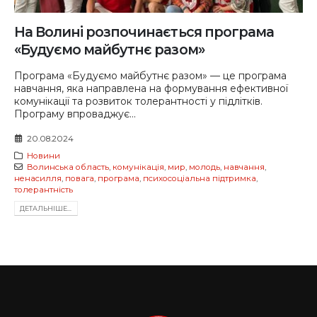
На Волині розпочинається програма
«Будуємо майбутнє разом»
Програма «Будуємо майбутнє разом» — це програма
навчання, яка направлена на формування ефективної
комунікації та розвиток толерантності у підлітків.
Програму впроваджує...
20.08.2024
Новини
Волинська область
,
комунікація
,
мир
,
молодь
,
навчання
,
ненасилля
,
повага
,
програма
,
психосоціальна підтримка
,
толерантність
ДЕТАЛЬНIШЕ...