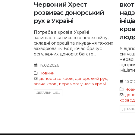
Червоний Хрест
вкот
розвиває донорський
надз
рух в Україні
ініц
кров
Потреба в крові в Україні
людс
залишається високою через війну,
складні операції та лікування тяжких
захворювань. Водночас бракує
У відп
регулярних донорів: багато...
ситуац
Червон
підтри
14.02.2026
ініціат
Новини
донорство крові
,
донорський рух
,
15.01
здача крові
,
перемога у нас в крові
Нов
ДЕТАЛЬНIШЕ...
дон
кровод
ДЕТАЛЬН