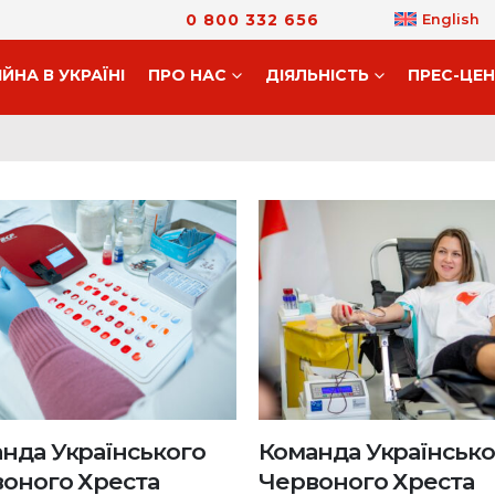
0 800 332 656
English
ІЙНА В УКРАЇНІ
ПРО НАС
ДIЯЛЬНIСТЬ
ПРЕС-ЦЕ
нда Українського
Команда Українсько
оного Хреста
Червоного Хреста