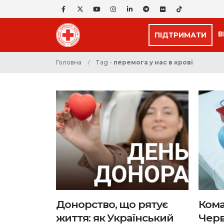
В
ПІДТРИМАТИ
Головна
Tag -
перемога у нас в крові
Донорство, що рятує
Кома
життя: як Український
Черв