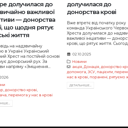
ре долучилася до
долучилася до
вичайно важливої
донорства крові
іативи — донорства
Вже втретє від початку року
і, що щодня рятує
команда Українського Черво
Хреста долучилася до надзв
ькі життя
важливої ініціативи — донорс
крові, що рятує життя. Сьогодні
овідь на надзвичайну
ію в Україні Український
02.10.2025
ий Хрест на постійній основі
мує донорський рух. За
Новини
иви напряму «Зміцнення...
акція
,
Донація
,
донорство кр
допомога
,
ЗСУ
,
пацієнти
,
перемо
нас в крові
,
поранені
,
рятуємо 
.2026
ини
ДЕТАЛЬНIШЕ...
ор
,
донорство крові
,
ача
,
перемога у нас в крові
IШЕ...