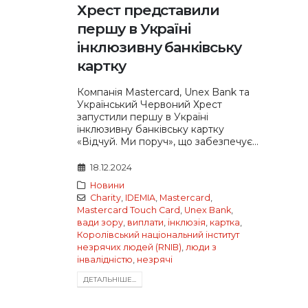
Хрест представили
першу в Україні
інклюзивну банківську
картку
Компанія Mastercard, Unex Bank та
Український Червоний Хрест
запустили першу в Україні
інклюзивну банківську картку
«Відчуй. Ми поруч», що забезпечує...
18.12.2024
Новини
Charity
,
IDEMIA
,
Mastercard
,
Mastercard Touch Card
,
Unex Bank
,
вади зору
,
виплати
,
інклюзія
,
картка
,
Королівський національний інститут
незрячих людей (RNIB)
,
люди з
інвалідністю
,
незрячі
ДЕТАЛЬНIШЕ...