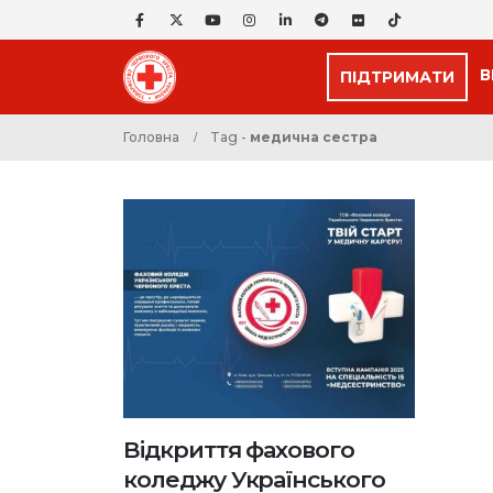
В
ПІДТРИМАТИ
Головна
Tag -
медична сестра
Відкриття фахового
коледжу Українського