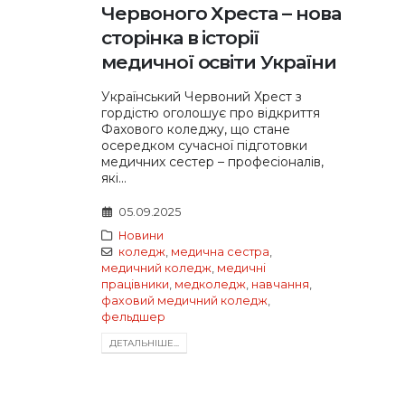
Червоного Хреста – нова
сторінка в історії
медичної освіти України
Український Червоний Хрест з
гордістю оголошує про відкриття
Фахового коледжу, що стане
осередком сучасної підготовки
медичних сестер – професіоналів,
які...
05.09.2025
Новини
коледж
,
медична сестра
,
медичний коледж
,
медичні
працівники
,
медколедж
,
навчання
,
фаховий медичний коледж
,
фельдшер
ДЕТАЛЬНIШЕ...