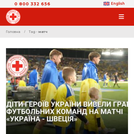
0 800 332 656
English
Головна
Tag -
матч