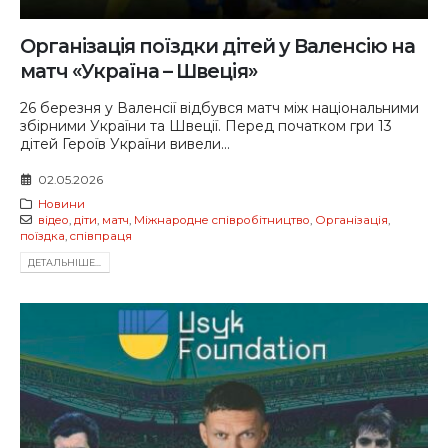
Організація поїздки дітей у Валенсію на
матч «Україна – Швеція»
26 березня у Валенсії відбувся матч між національними
збірними України та Швеції. Перед початком гри 13
дітей Героїв України вивели...
02.05.2026
Новини
відео
,
діти
,
матч
,
Міжнародне співробітництво
,
Організація
,
поїздка
,
співпраця
ДЕТАЛЬНIШЕ...