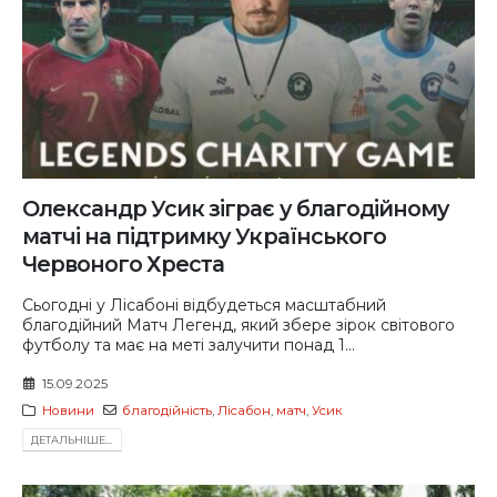
Олександр Усик зіграє у благодійному
матчі на підтримку Українського
Червоного Хреста
Сьогодні у Лісабоні відбудеться масштабний
благодійний Матч Легенд, який збере зірок світового
футболу та має на меті залучити понад 1...
15.09.2025
Новини
благодійність
,
Лісабон
,
матч
,
Усик
ДЕТАЛЬНIШЕ...