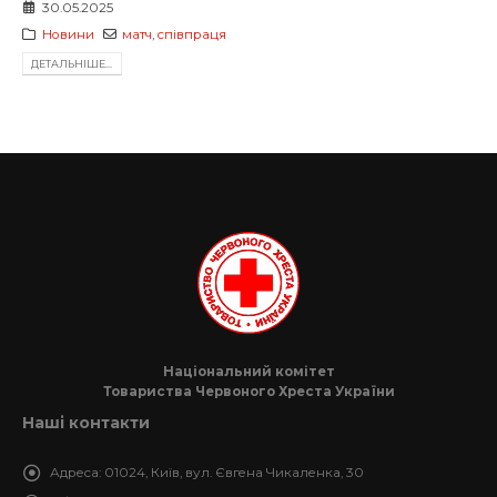
30.05.2025
Новини
матч
,
співпраця
ДЕТАЛЬНIШЕ...
Національний комітет
Товариства Червоного Хреста України
Наші контакти
Адреса:
01024, Київ, вул. Євгена Чикаленка, 30