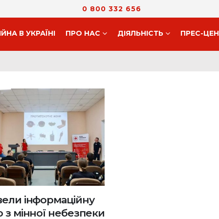
0 800 332 656
ІЙНА В УКРАЇНІ
ПРО НАС
ДIЯЛЬНIСТЬ
ПРЕС-ЦЕ
ели інформаційну
ю з мінної небезпеки