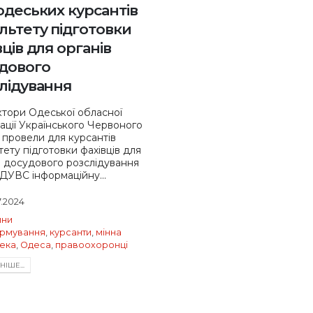
одеських курсантів
льтету підготовки
вців для органів
дового
лідування
ктори Одеської обласної
зації Українського Червоного
 провели для курсантів
тету підготовки фахівців для
в досудового розслідування
УВС інформаційну...
7.2024
ини
рмування
,
курсанти
,
мінна
ека
,
Одеса
,
правоохоронці
IШЕ...