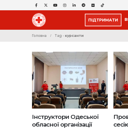
В
ПІДТРИМАТИ
Головна
Tag -
курсанти
Інструктори Одеської
Пров
обласної організації
сесі