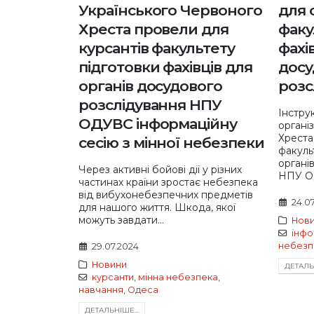
Українського Червоного
для 
Хреста провели для
факу
курсантів факультету
фахі
підготовки фахівців для
досу
органів досудового
розс
розслідування НПУ
Інстру
ОДУВС інформаційну
органі
Хреста
сесію з мінної небезпеки
факуль
органі
Через активні бойові дії у різних
НПУ ОД
частинах країни зростає небезпека
від вибухонебезпечних предметів
24.0
для нашого життя. Шкода, якої
можуть завдати...
Нов
інфо
небезп
29.07.2024
Новини
ДЕТАЛЬН
курсанти
,
мінна небезпека
,
навчання
,
Одеса
ДЕТАЛЬНIШЕ...