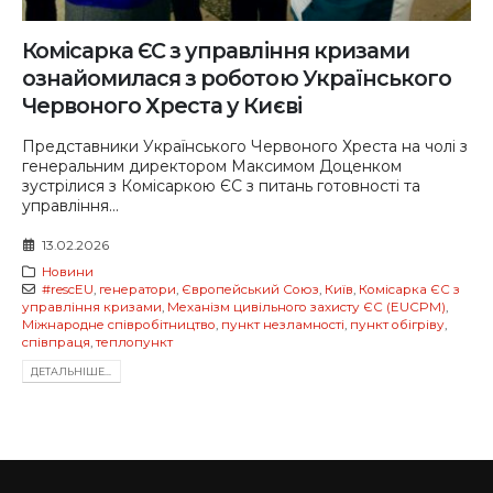
Комісарка ЄС з управління кризами
ознайомилася з роботою Українського
Червоного Хреста у Києві
Представники Українського Червоного Хреста на чолі з
генеральним директором Максимом Доценком
зустрілися з Комісаркою ЄС з питань готовності та
управління...
13.02.2026
Новини
#rescEU
,
генератори
,
Європейський Союз
,
Київ
,
Комісарка ЄС з
управління кризами
,
Механізм цивільного захисту ЄС (EUCPM)
,
Міжнародне співробітництво
,
пункт незламності
,
пункт обігріву
,
співпраця
,
теплопункт
ДЕТАЛЬНIШЕ...