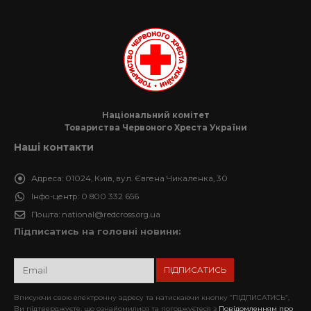
Національний комітет
Товариства Червоного Хреста України
Наші контакти
Адреса:
01024, Київ, вул. Євгена Чикаленка, 30
Інфо-центр:
0 800 332 656
Пошта:
national@redcross.org.ua
Підписатись на головні новини:
Вписуючи свою електронну адресу та натискаючи кнопку “ПІДПИСАТИСЬ”,
Ви підтверджуєте, що ознайомилися та погоджуєтеся з
Повідомленням про