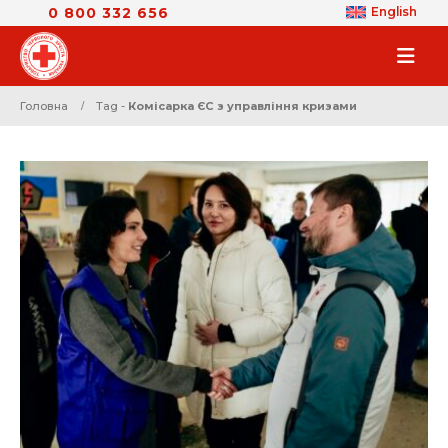
0 800 332 656
English
Головна
Tag -
Комісарка ЄС з управління кризами