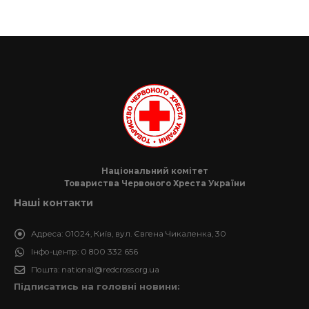
Національний комітет
Товариства Червоного Хреста України
Наші контакти
Адреса:
01024, Київ, вул. Євгена Чикаленка, 30
Інфо-центр:
0 800 332 656
Пошта:
national@redcross.org.ua
Підписатись на головні новини: