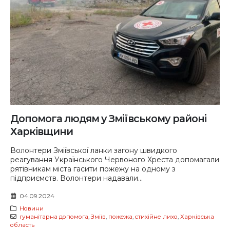
Допомога людям у Зміївському районі
Харківщини
Волонтери Зміївської ланки загону швидкого
реагування Українського Червоного Хреста допомагали
рятівникам міста гасити пожежу на одному з
підприємств. Волонтери надавали...
04.09.2024
Новини
гуманітарна допомога
,
Зміїв
,
пожежа
,
стихійне лихо
,
Харківська
область