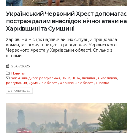
Український Червоний Хрест допомагає
постраждалим внаслідок нічної атаки на
Харківщині та Сумщині
Харків. На місцях надзвичайних ситуацій працювала
команда загону швидкого реагування Українського
Червоного Хреста у Харківській області. Спільно з
іншими...
26.07.2025
Новини
загін швидкого реагування
,
Зміїв
,
ЗШР
,
ліквідація наслідків
,
реагування
,
Сумська область
,
Харківська область
,
Шостка
ДЕТАЛЬНIШЕ...