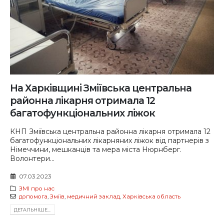
На Харківщині Зміївська центральна
районна лікарня отримала 12
багатофункціональних ліжок
КНП Зміївська центральна районна лікарня отримала 12
багатофункціональних лікарняних ліжок від партнерів з
Німеччини, мешканців та мера міста Нюрнберг.
Волонтери...
07.03.2023
ЗМІ про нас
допомога
,
Зміїв
,
медичний заклад
,
Харківська область
ДЕТАЛЬНIШЕ...