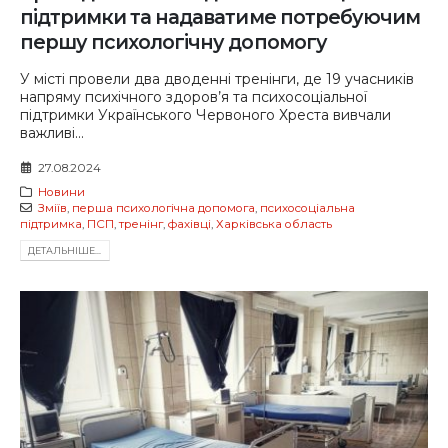
підтримки та надаватиме потребуючим
першу психологічну допомогу
У місті провели два дводенні тренінги, де 19 учасників
напряму психічного здоров’я та психосоціальної
підтримки Українського Червоного Хреста вивчали
важливі...
27.08.2024
Новини
Зміїв
,
перша психологічна допомога
,
психосоціальна
підтримка
,
ПСП
,
тренінг
,
фахівці
,
Харківська область
ДЕТАЛЬНIШЕ...