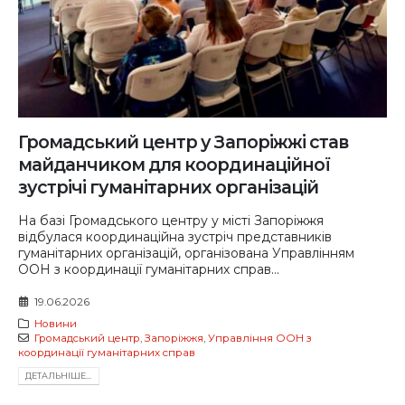
Громадський центр у Запоріжжі став
майданчиком для координаційної
зустрічі гуманітарних організацій
На базі Громадського центру у місті Запоріжжя
відбулася координаційна зустріч представників
гуманітарних організацій, організована Управлінням
ООН з координації гуманітарних справ...
19.06.2026
Новини
Громадський центр
,
Запоріжжя
,
Управління ООН з
координації гуманітарних справ
ДЕТАЛЬНIШЕ...