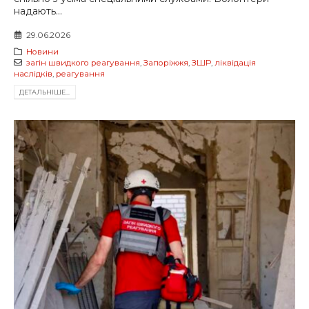
надають...
29.06.2026
Новини
загін швидкого реагування
,
Запоріжжя
,
ЗШР
,
ліквідація
наслідків
,
реагування
ДЕТАЛЬНIШЕ...