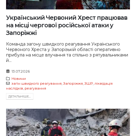
Український Червоний Хрест працював
на місці чергової російської атаки у
Запоріжжі
Команда загону швидкого реагування Українського
Червоного Хреста у Запорізькій області оперативно
прибула на місце влучання та спільно з рятувальниками
й...
13.07.2026
Новини
загін швидкого реагування
,
Запоріжжя
,
ЗШР
,
ліквідація
наслідків
,
реагування
ДЕТАЛЬНIШЕ...