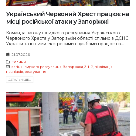
Український Червоний Хрест працює на
місці російської атаки у Запоріжжі
Команда загону швидкого реагування Українського
Червоного Хреста у Запорізькій області спільно з ДСНС
України та іншими екстреними службами працює на...
21.07.2026
Новини
загін швидкого реагування
,
Запоріжжя
,
ЗШР
,
ліквідація
наслідків
,
реагування
ДЕТАЛЬНIШЕ...