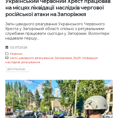
Український Червоний Хрест працював
на місцях ліквідації наслідків чергової
російської атаки на Запоріжжя
Загін швидкого реагування Українського Червоного
Хреста у Запорізькій області спільно з рятувальними
службами працювати сьогодні у Запоріжжі. Волонтери
надавали першу...
02.07.2026
Новини
загін швидкого реагування
,
Запоріжжя
,
ЗШР
,
ліквідація
наслідків
,
реагування
ДЕТАЛЬНIШЕ...