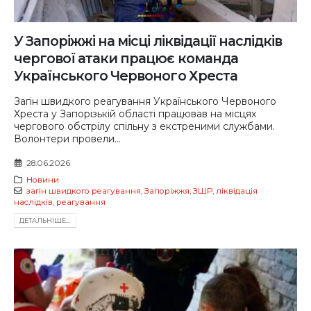
У Запоріжжі на місці ліквідації наслідків
чергової атаки працює команда
Українського Червоного Хреста
Загін швидкого реагування Українського Червоного
Хреста у Запорізькій області працював на місцях
чергового обстрілу спільну з екстреними службами.
Волонтери провели...
28.06.2026
Новини
загін швидкого реагування
,
Запоріжжя
,
ЗШР
,
ліквідація
наслідків
,
реагування
ДЕТАЛЬНIШЕ...