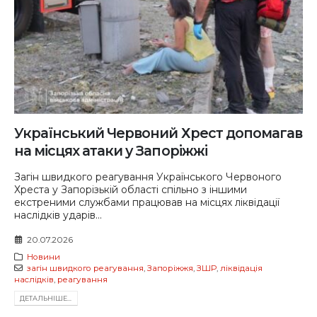
Український Червоний Хрест допомагав
на місцях атаки у Запоріжжі
Загін швидкого реагування Українського Червоного
Хреста у Запорізькій області спільно з іншими
екстреними службами працював на місцях ліквідації
наслідків ударів...
20.07.2026
Новини
загін швидкого реагування
,
Запоріжжя
,
ЗШР
,
ліквідація
наслідків
,
реагування
ДЕТАЛЬНIШЕ...