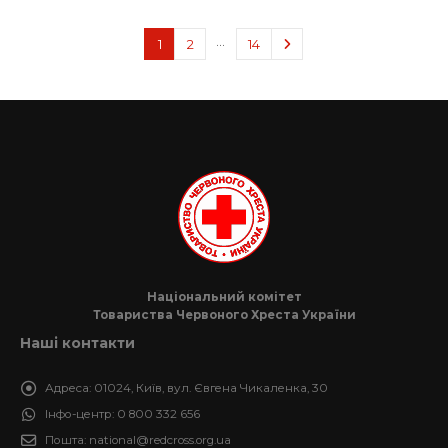
…
1
2
14
Національний комітет
Товариства Червоного Хреста України
Наші контакти
Адреса:
01024, Київ, вул. Євгена Чикаленка, 30
Інфо-центр:
0 800 332 656
Пошта:
national@redcross.org.ua