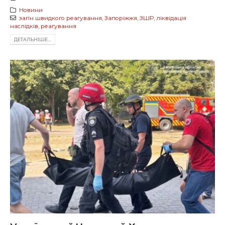
Новини
загін швидкого реагування
,
Запоріжжя
,
ЗШР
,
ліквідація
наслідків
,
реагування
ДЕТАЛЬНIШЕ...