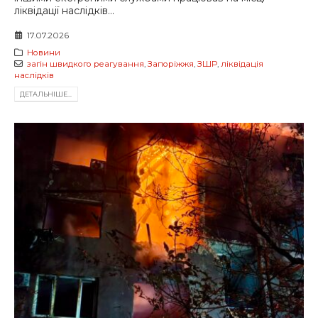
ліквідації наслідків...
17.07.2026
Новини
загін швидкого реагування
,
Запоріжжя
,
ЗШР
,
ліквідація
наслідків
ДЕТАЛЬНIШЕ...