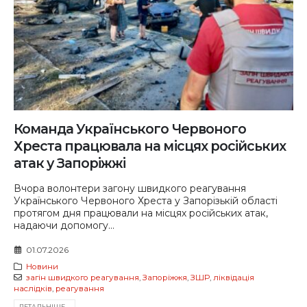
Команда Українського Червоного
Хреста працювала на місцях російських
атак у Запоріжжі
Вчора волонтери загону швидкого реагування
Українського Червоного Хреста у Запорізькій області
протягом дня працювали на місцях російських атак,
надаючи допомогу...
01.07.2026
Новини
загін швидкого реагування
,
Запоріжжя
,
ЗШР
,
ліквідація
наслідків
,
реагування
ДЕТАЛЬНIШЕ...