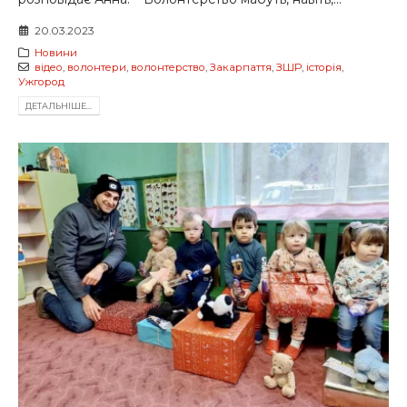
20.03.2023
Новини
відео
,
волонтери
,
волонтерство
,
Закарпаття
,
ЗШР
,
історія
,
Ужгород
ДЕТАЛЬНIШЕ...