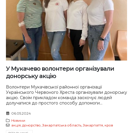
У Мукачево волонтери організували
донорську акцію
Волонтери Мукачівської районної організації
Українського Червоного Хреста організували донорську
акцію. Своїм прикладом команда заохочує людей
долучатися до простого способу допомоги...
06.05.2024
Новини
акція
,
донорство
,
Закарпатська область
,
Закарпаття
,
кров