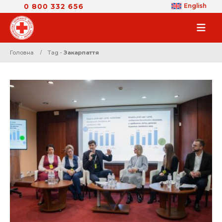
0 800 332 656
English
Головна
Tag -
Закарпаття