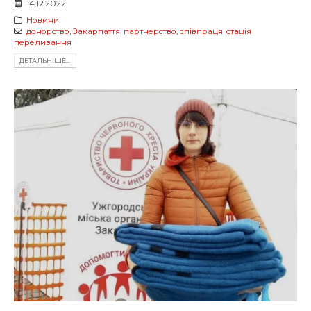
14.12.2022
Новини
донорство
,
Закарпаття
,
партнерство
,
співпраця
,
стація
переливання
ДЕТАЛЬНIШЕ...