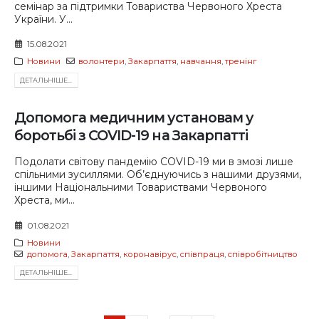
семінар за підтримки Товариства Червоного Хреста
України. У...
15.08.2021
Новини
волонтери
,
Закарпаття
,
навчання
,
тренінг
ДЕТАЛЬНIШЕ...
Допомога медичним установам у
боротьбі з COVID-19 на Закарпатті
Подолати світову пандемію СOVID-19 ми в змозі лише
спільними зусиллями. Об’єднуючись з нашими друзями,
іншими Національними Товариствами Червоного
Хреста, ми...
01.08.2021
Новини
допомога
,
Закарпаття
,
коронавірус
,
співпраця
,
співробітництво
ДЕТАЛЬНIШЕ...