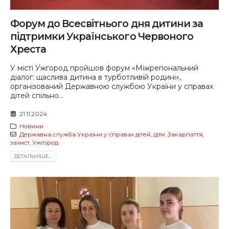
Форум до Всесвітнього дня дитини за
підтримки Українського Червоного
Хреста
У місті Ужгород пройшов форум «Міжрегіональний
діалог: щаслива дитина в турботливій родині»,
організований Державною службою України у справах
дітей спільно...
21.11.2024
Новини
Державна служба України у справах дітей
,
діти
,
Закарпаття
,
захист
,
Ужгород
ДЕТАЛЬНIШЕ...