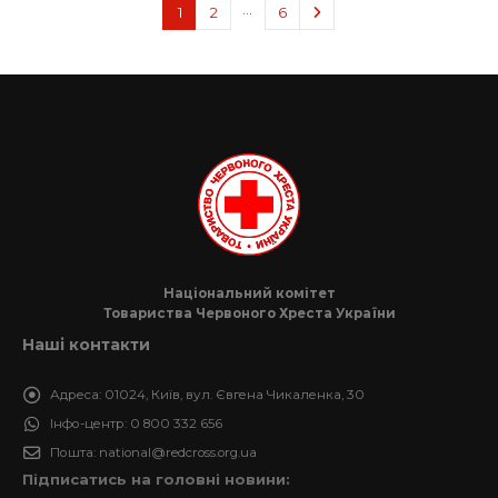
…
1
2
6
Національний комітет
Товариства Червоного Хреста України
Наші контакти
Адреса:
01024, Київ, вул. Євгена Чикаленка, 30
Інфо-центр:
0 800 332 656
Пошта:
national@redcross.org.ua
Підписатись на головні новини: