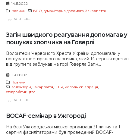
14.11.2022
Новини
ВПО
,
гуманітарна допомога
,
Закарпаття
ДЕТАЛЬНIШЕ...
Загін швидкого реагування допомагав у
пошуках хлопчика на Говерлі
Волонтери Червоного Хреста України допомагали у
пошуках шестирічного хлопчика, який 14 серпня відстав
від групи та заблукав на горі Говерла Загін...
15.08.2021
Новини
волонтери
,
Закарпаття
,
ЗШР
,
молодь
,
співпраця
,
співробітництво
ДЕТАЛЬНIШЕ...
ВОСАF-семінар в Ужгороді
На базі Ужгородської міської організації 31 липня та 1
серпня фасилітаторами був проведений ВОСАF-