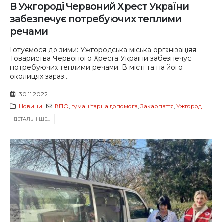
В Ужгороді Червоний Хрест України
забезпечує потребуючих теплими
речами
Готуємося до зими: Ужгородська міська організаціяя
Товариства Червоного Хреста України забезпечує
потребуючих теплими речами. В місті та на його
околицях зараз...
30.11.2022
Новини
ВПО
,
гуманітарна допомога
,
Закарпаття
,
Ужгород
ДЕТАЛЬНIШЕ...