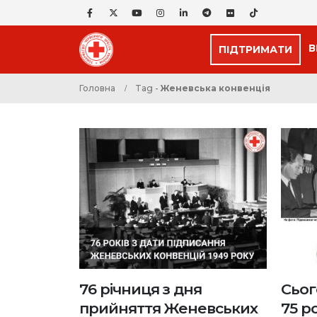
В
ПІДТРИМАТИ
Головна
Tag -
Женевська конвенція
76 річниця з дня
Сьог
прийняття Женевських
75 р