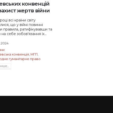
вських конвенцій
захист жертв війни
році всі країни світу
лися, що у війні повинні
ти правила, ратифікувавши та
на себе зобов'язання їх...
8.2024
ини
вська конвенція
,
МГП
,
одне гуманітарне право
IШЕ...