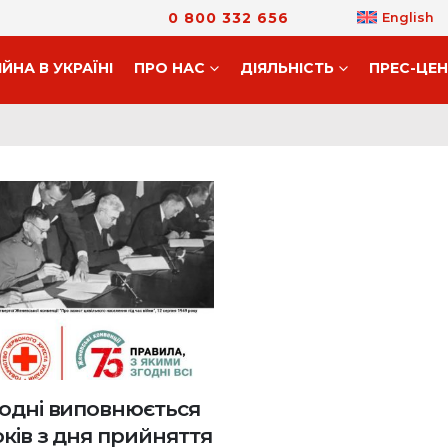
0 800 332 656
English
ІЙНА В УКРАЇНІ
ПРО НАС
ДIЯЛЬНIСТЬ
ПРЕС-ЦЕ
одні виповнюється
оків з дня прийняття