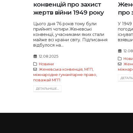
конвенцій про захист
Жене
жертв війни 1949 року
про 
Цього дня 76 років тому були
У 1949 
прийняті чотири Женевські
погоди
конвенції, учасниками яких стали
існува
майже всі країни світу. Підписання
взявши 
відбулося на...
12.0
12.08.2025
Нов
Новини
Жене
Женевська конвенція
,
МГП
,
міжнар
міжнародне гуманітарне право
,
ДЕТАЛЬН
поважай МГП
ДЕТАЛЬНIШЕ...