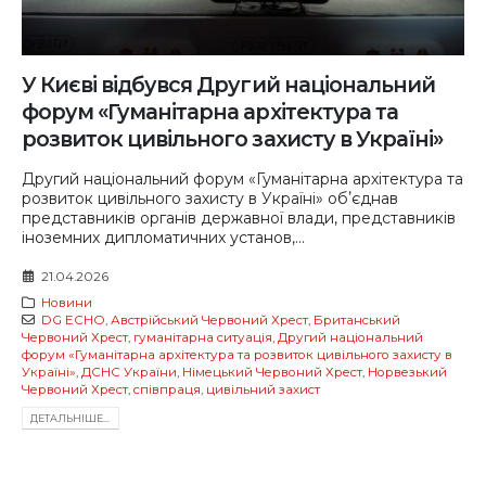
У Києві відбувся Другий національний
форум «Гуманітарна архітектура та
розвиток цивільного захисту в Україні»
Другий національний форум «Гуманітарна архітектура та
розвиток цивільного захисту в Україні» обʼєднав
представників органів державної влади, представників
іноземних дипломатичних установ,...
21.04.2026
Новини
DG ECHO
,
Австрійський Червоний Хрест
,
Британський
Червоний Хрест
,
гуманітарна ситуація
,
Другий національний
форум «Гуманітарна архітектура та розвиток цивільного захисту в
Україні»
,
ДСНС України
,
Німецький Червоний Хрест
,
Норвезький
Червоний Хрест
,
співпраця
,
цивільний захист
ДЕТАЛЬНIШЕ...