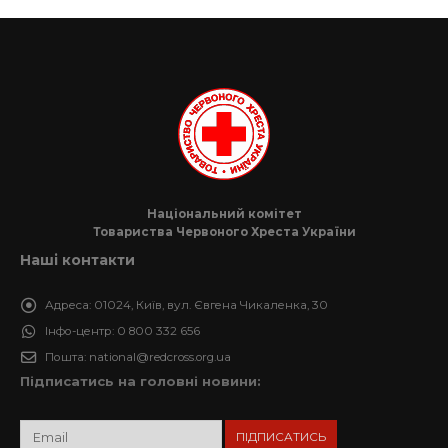
Національний комітет
Товариства Червоного Хреста України
Наші контакти
Адреса:
01024, Київ, вул. Євгена Чикаленка, 30
Інфо-центр:
0 800 332 656
Пошта:
national@redcross.org.ua
Підписатись на головні новини: