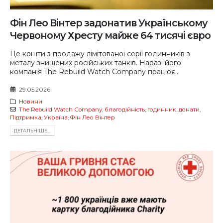
Фін Лео Вінтер задонатив Українському
Червоному Хресту майже 64 тисячі євро
Це кошти з продажу лімітованої серії годинників з
металу знищених російських танків. Наразі його
компанія The Rebuild Watch Company працює...
29.05.2026
Новини
The Rebuild Watch Company
,
благодійність
,
годинник
,
донати
,
Підтримка
,
Україна
,
Фін Лео Вінтер
ДЕТАЛЬНIШЕ...