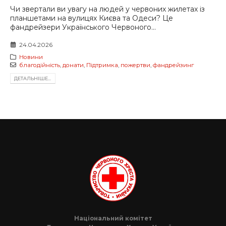
Чи звертали ви увагу на людей у червоних жилетах із
планшетами на вулицях Києва та Одеси? Це
фандрейзери Українського Червоного...
24.04.2026
Новини
благодійність
,
донати
,
Підтримка
,
пожертви
,
фандрейзинг
ДЕТАЛЬНIШЕ...
Національний комітет