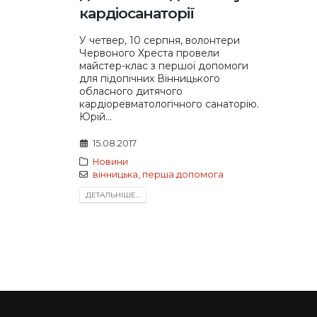
кардіосанаторії
У четвер, 10 серпня, волонтери
Червоного Хреста провели
майстер-клас з першої допомоги
для підопічних Вінницького
обласного дитячого
кардіоревматологічного санаторію.
Юрій...
15.08.2017
Новини
вінницька
,
перша допомога
ДЕТАЛЬНIШЕ...