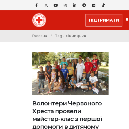
В
ПІДТРИМАТИ
Головна
Tag -
вінницька
Волонтери Червоного
Хреста провели
майстер-клас з першої
допомоги в дитячому