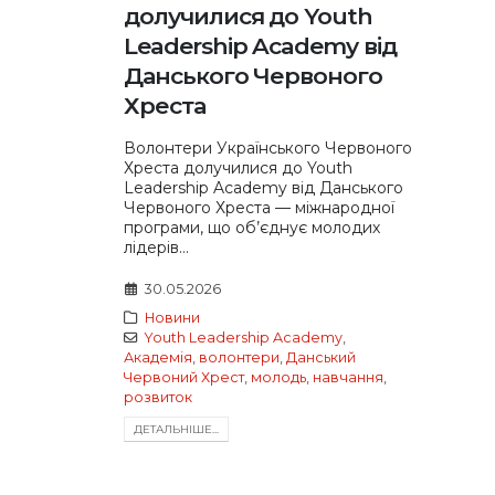
долучилися до Youth
Leadership Academy від
Данського Червоного
Хреста
Волонтери Українського Червоного
Хреста долучилися до Youth
Leadership Academy від Данського
Червоного Хреста — міжнародної
програми, що об’єднує молодих
лідерів...
30.05.2026
Новини
Youth Leadership Academy
,
Академія
,
волонтери
,
Данський
Червоний Хрест
,
молодь
,
навчання
,
розвиток
ДЕТАЛЬНIШЕ...